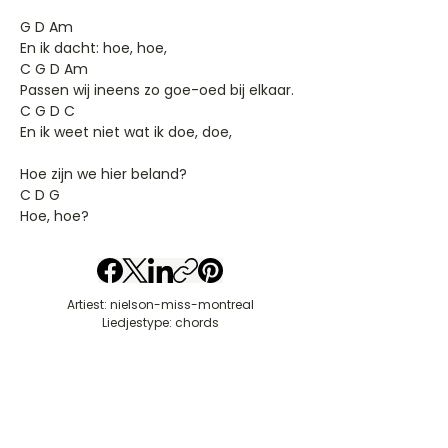
G D Am
En ik dacht: hoe, hoe,
C G D Am
Passen wij ineens zo goe-oed bij elkaar.
C G D C
En ik weet niet wat ik doe, doe,
Hoe zijn we hier beland?
C D G
Hoe, hoe?
Artiest: nielson-miss-montreal
Liedjestype: chords