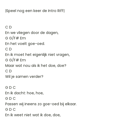
|Speel nog een keer de Intro Riff|
C D
En we vliegen door de dagen,
G G/F# Em
En het voelt goe-oed.
C D
En ik moet het eigenlijk niet vragen,
G G/F# Em
Maar wat nou als ik het doe, doe?
C D
Wil je samen verder?
G D C
En ik dacht: hoe, hoe,
G D C
Passen wij ineens zo goe-oed bij elkaar.
G D C
En ik weet niet wat ik doe, doe,