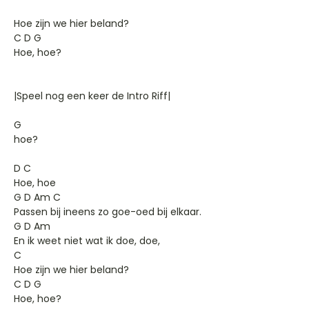
Hoe zijn we hier beland?
C D G
Hoe, hoe?
|Speel nog een keer de Intro Riff|
G
hoe?
D C
Hoe, hoe
G D Am C
Passen bij ineens zo goe-oed bij elkaar.
G D Am
En ik weet niet wat ik doe, doe,
C
Hoe zijn we hier beland?
C D G
Hoe, hoe?