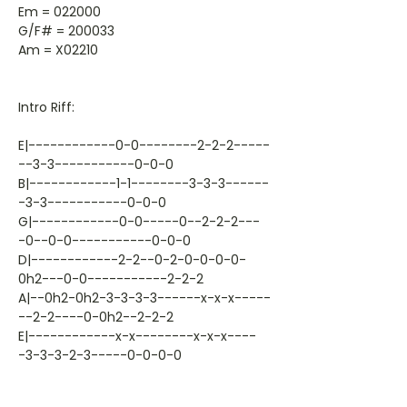
Em = 022000
G/F# = 200033
Am = X02210
Intro Riff:
E|------------0-0--------2-2-2-----
--3-3-----------0-0-0
B|------------1-1--------3-3-3------
-3-3-----------0-0-0
G|------------0-0-----0--2-2-2---
-0--0-0-----------0-0-0
D|------------2-2--0-2-0-0-0-0-
0h2---0-0-----------2-2-2
A|--0h2-0h2-3-3-3-3------x-x-x-----
--2-2----0-0h2--2-2-2
E|------------x-x--------x-x-x----
-3-3-3-2-3-----0-0-0-0