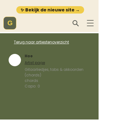
✨ Bekijk de nieuwe site →
G
Terug naar artiestenoverzicht
Hoe
Artist page
Gitaarliedjes, tabs & akkoorden
(chords)
chords
Capo:
0