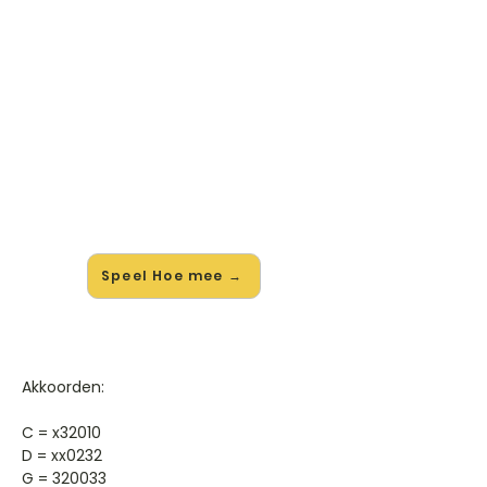
🎸 Speel Hoe mee — op jouw
tempo
✨ Nieuw • preview — op onze
vernieuwde website speel je Hoe van
Nielson & Miss Montreal mee met de
interactieve speler: vertraag het
tempo, loop de lastige stukken en zie
je akkoorden meelopen. Test 'm
alvast.
Speel Hoe mee →
Akkoorden:
C = x32010
D = xx0232
G = 320033