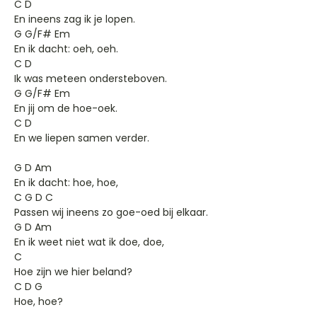
C D
En ineens zag ik je lopen.
G G/F# Em
En ik dacht: oeh, oeh.
C D
Ik was meteen ondersteboven.
G G/F# Em
En jij om de hoe-oek.
C D
En we liepen samen verder.
G D Am
En ik dacht: hoe, hoe,
C G D C
Passen wij ineens zo goe-oed bij elkaar.
G D Am
En ik weet niet wat ik doe, doe,
C
Hoe zijn we hier beland?
C D G
Hoe, hoe?