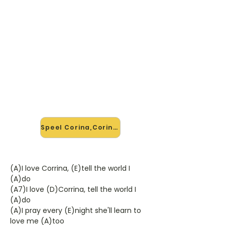
🎸 Speel Corina,Corina mee —
op jouw tempo
✨ Nieuw • preview — op onze
vernieuwde website speel je
Corina,Corina van Ray Peterson mee
met de interactieve speler: vertraag
het tempo, loop de lastige stukken
en zie je akkoorden meelopen. Test
'm alvast.
Speel Corina,Corina mee →
(A)I love Corrina, (E)tell the world I
(A)do
(A7)I love (D)Corrina, tell the world I
(A)do
(A)I pray every (E)night she'll learn to
love me (A)too