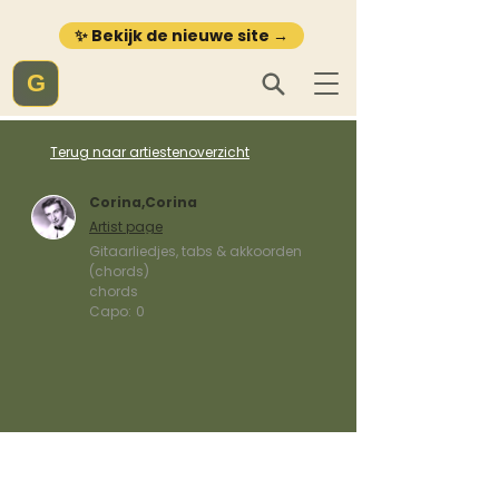
✨ Bekijk de nieuwe site →
G
Terug naar artiestenoverzicht
Corina,Corina
Artist page
Gitaarliedjes, tabs & akkoorden
(chords)
chords
Capo:
0