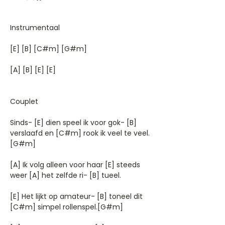
Instrumentaal
[E] [B] [C#m] [G#m]
[A] [B] [E] [E]
Couplet
Sinds- [E] dien speel ik voor gok- [B]
verslaafd en [C#m] rook ik veel te veel.
[G#m]
[A] Ik volg alleen voor haar [E] steeds
weer [A] het zelfde ri- [B] tueel.
[E] Het lijkt op amateur- [B] toneel dit
[C#m] simpel rollenspel.[G#m]