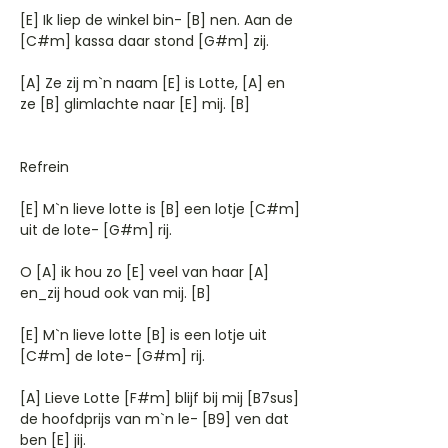
[E] Ik liep de winkel bin- [B] nen. Aan de
[C#m] kassa daar stond [G#m] zij.
[A] Ze zij m`n naam [E] is Lotte, [A] en
ze [B] glimlachte naar [E] mij. [B]
Refrein
[E] M`n lieve lotte is [B] een lotje [C#m]
uit de lote- [G#m] rij.
O [A] ik hou zo [E] veel van haar [A]
en_zij houd ook van mij. [B]
[E] M`n lieve lotte [B] is een lotje uit
[C#m] de lote- [G#m] rij.
[A] Lieve Lotte [F#m] blijf bij mij [B7sus]
de hoofdprijs van m`n le- [B9] ven dat
ben [E] jij.