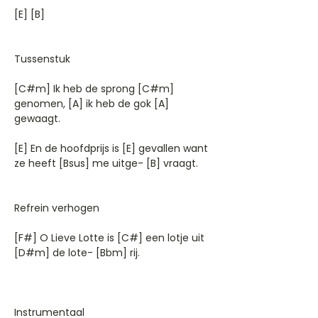
[E] [B]
Tussenstuk
[C#m] Ik heb de sprong [C#m]
genomen, [A] ik heb de gok [A]
gewaagt.
[E] En de hoofdprijs is [E] gevallen want
ze heeft [Bsus] me uitge- [B] vraagt.
Refrein verhogen
[F#] O Lieve Lotte is [C#] een lotje uit
[D#m] de lote- [Bbm] rij.
Instrumentaal