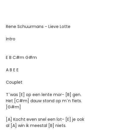
Rene Schuurmans - Lieve Lotte
Intro
E B C#m G#m
A B E E
Couplet
T`was [E] op een lente mor- [B] gen.
Het [C#m] dauw stond op m`n fiets.
[G#m]
[A] Kocht even snel een lot- [E] je ook
al [A] win ik meestal [B] niets.