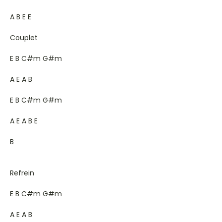
A B E E
Couplet
E B C#m G#m
A E A B
E B C#m G#m
A E A B E
B
Refrein
E B C#m G#m
A E A B