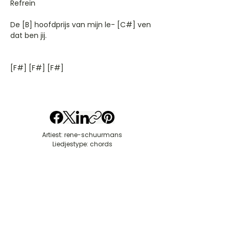
Refrein
De [B] hoofdprijs van mijn le- [C#] ven
dat ben jij.
[F#] [F#] [F#]
Artiest: rene-schuurmans
Liedjestype: chords