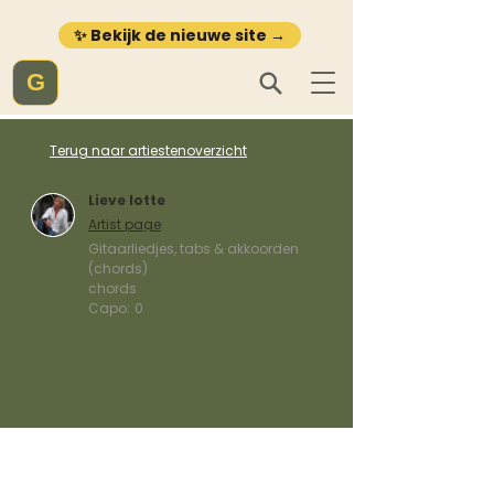
✨ Bekijk de nieuwe site →
G
Terug naar artiestenoverzicht
Lieve lotte
Artist page
Gitaarliedjes, tabs & akkoorden
(chords)
chords
Capo:
0