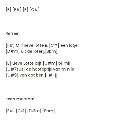
[B] [F#] [B] [C#]
Refrein
[F#] M`n lieve lotte is [C#] een lotje
[D#m] uit de loterij.[Bbm]
[B] Lieve Lotte blijf [G#m] bij mij
[C#7sus] de hoofdprijs van m`n le-
[C#9] ven dat ben [F#] jij.
Instrumentaal
[F#] [C#] [D#m] [Bbm]