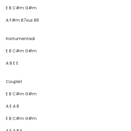
E B C#m G#m
A F#m B7sus B9
Instrumentaal
E B C#m G#m
A B E E
Couplet
E B C#m G#m
A E A B
E B C#m G#m
A E A B E