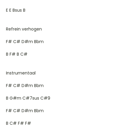
E E Bsus B
Refrein verhogen
F# C# D#m Bbm
B F# B C#
Instrumentaal
F# C# D#m Bbm
B G#m C#7sus C#9
F# C# D#m Bbm
B C# F# F#