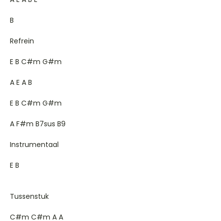
B
Refrein
E B C#m G#m
A E A B
E B C#m G#m
A F#m B7sus B9
Instrumentaal
E B
Tussenstuk
C#m C#m A A