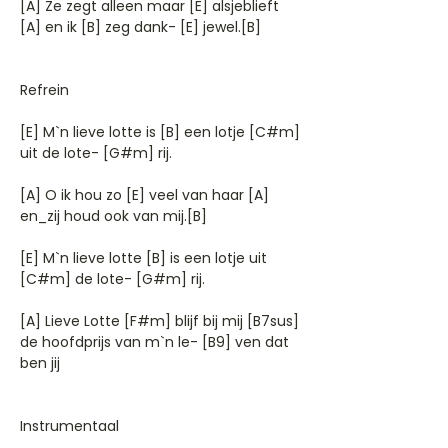
[A] Ze zegt alleen maar [E] alsjeblieft
[A] en ik [B] zeg dank- [E] jewel.[B]
Refrein
[E] M`n lieve lotte is [B] een lotje [C#m]
uit de lote- [G#m] rij.
[A] O ik hou zo [E] veel van haar [A]
en_zij houd ook van mij.[B]
[E] M`n lieve lotte [B] is een lotje uit
[C#m] de lote- [G#m] rij.
[A] Lieve Lotte [F#m] blijf bij mij [B7sus]
de hoofdprijs van m`n le- [B9] ven dat
ben jij
Instrumentaal