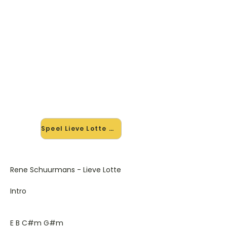
🎸 Speel Lieve Lotte mee — op
jouw tempo
✨ Nieuw • preview — op onze
vernieuwde website speel je Lieve
Lotte van Rene Schuurmans mee
met de interactieve speler: vertraag
het tempo, loop de lastige stukken
en zie je akkoorden meelopen. Test
'm alvast.
Speel Lieve Lotte mee →
Rene Schuurmans - Lieve Lotte
Intro
E B C#m G#m