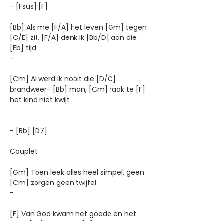
- [Fsus] [F]
[Bb] Als me [F/A] het leven [Gm] tegen
[C/E] zit, [F/A] denk ik [Bb/D] aan die
[Eb] tijd
-
[Cm] Al werd ik nooit die [D/C]
brandweer- [Bb] man, [Cm] raak te [F]
het kind niet kwijt
- [Bb] [D7]
Couplet
[Gm] Toen leek alles heel simpel, geen
[Cm] zorgen geen twijfel
-
[F] Van God kwam het goede en het