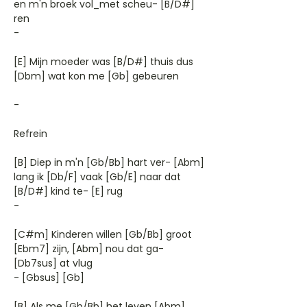
en m'n broek vol_met scheu- [B/D#]
ren
-
[E] Mijn moeder was [B/D#] thuis dus
[Dbm] wat kon me [Gb] gebeuren
-
Refrein
[B] Diep in m'n [Gb/Bb] hart ver- [Abm]
lang ik [Db/F] vaak [Gb/E] naar dat
[B/D#] kind te- [E] rug
-
[C#m] Kinderen willen [Gb/Bb] groot
[Ebm7] zijn, [Abm] nou dat ga-
[Db7sus] at vlug
- [Gbsus] [Gb]
[B] Als me [Gb/Bb] het leven [Abm]