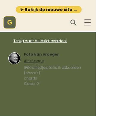
✨ Bekijk de nieuwe site →
G
Terug naar artiestenoverzicht
Foto van vroeger
Artist page
Gitaarliedjes, tabs & akkoorden
(chords)
chords
Capo:
0