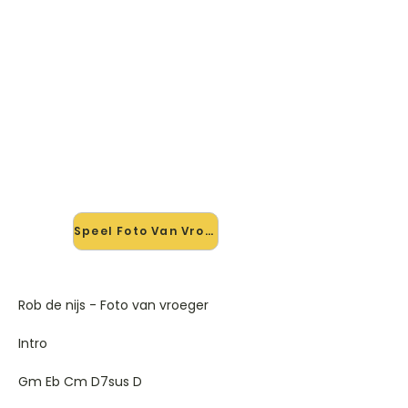
🎸 Speel Foto Van Vroeger mee
— op jouw tempo
✨ Nieuw • preview — op onze
vernieuwde website speel je Foto
Van Vroeger van Rob De Nijs mee
met de interactieve speler: vertraag
het tempo, loop de lastige stukken
en zie je akkoorden meelopen. Test
'm alvast.
Speel Foto Van Vroeger mee →
Rob de nijs - Foto van vroeger
Intro
Gm Eb Cm D7sus D