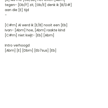
tegen- [Db/F] zit, [Gb/E] denk ik [B/D#]
aan die [E] tijd
-
[C#m] Al werd ik [E/B] nooit een [Eb]
Ivan- [Abm] hoe, [Abm] raakte kind
[C#m] niet kwijt- [Eb] [Abm]
Intro verhoogd
[Abm] [E] [Dbm] [Eb7sus] [Eb]
[Abm] [E] [Dbm] [Eb7sus] [Eb]
Artiest: rob-de-nijs
Liedjestype: chords