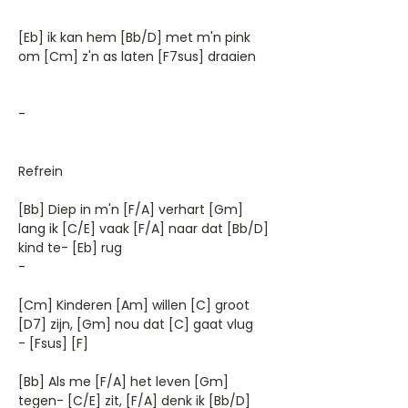
[Eb] ik kan hem [Bb/D] met m'n pink
om [Cm] z'n as laten [F7sus] draaien
-
Refrein
[Bb] Diep in m'n [F/A] verhart [Gm]
lang ik [C/E] vaak [F/A] naar dat [Bb/D]
kind te- [Eb] rug
-
[Cm] Kinderen [Am] willen [C] groot
[D7] zijn, [Gm] nou dat [C] gaat vlug
- [Fsus] [F]
[Bb] Als me [F/A] het leven [Gm]
tegen- [C/E] zit, [F/A] denk ik [Bb/D]