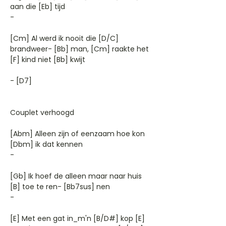
aan die [Eb] tijd
-
[Cm] Al werd ik nooit die [D/C]
brandweer- [Bb] man, [Cm] raakte het
[F] kind niet [Bb] kwijt
- [D7]
Couplet verhoogd
[Abm] Alleen zijn of eenzaam hoe kon
[Dbm] ik dat kennen
-
[Gb] Ik hoef de alleen maar naar huis
[B] toe te ren- [Bb7sus] nen
-
[E] Met een gat in_m'n [B/D#] kop [E]