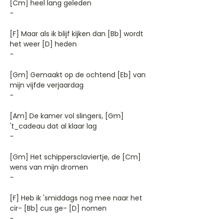
[Cm] heel lang geleden
-
[F] Maar als ik blijf kijken dan [Bb] wordt
het weer [D] heden
-
[Gm] Gemaakt op de ochtend [Eb] van
mijn vijfde verjaardag
-
[Am] De kamer vol slingers, [Gm]
't_cadeau dat al klaar lag
-
[Gm] Het schippersclaviertje, de [Cm]
wens van mijn dromen
-
[F] Heb ik 'smiddags nog mee naar het
cir- [Bb] cus ge- [D] nomen
-