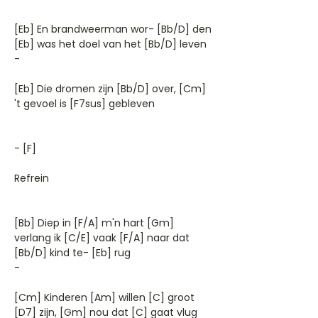
[Eb] En brandweerman wor- [Bb/D] den
[Eb] was het doel van het [Bb/D] leven
-
[Eb] Die dromen zijn [Bb/D] over, [Cm]
't gevoel is [F7sus] gebleven
- [F]
Refrein
[Bb] Diep in [F/A] m'n hart [Gm]
verlang ik [C/E] vaak [F/A] naar dat
[Bb/D] kind te- [Eb] rug
-
[Cm] Kinderen [Am] willen [C] groot
[D7] zijn, [Gm] nou dat [C] gaat vlug