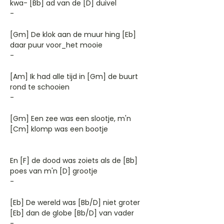
kwa- [Bb] ad van de [D] duivel
-
[Gm] De klok aan de muur hing [Eb]
daar puur voor_het mooie
-
[Am] Ik had alle tijd in [Gm] de buurt
rond te schooien
-
[Gm] Een zee was een slootje, m'n
[Cm] klomp was een bootje
En [F] de dood was zoiets als de [Bb]
poes van m'n [D] grootje
-
[Eb] De wereld was [Bb/D] niet groter
[Eb] dan de globe [Bb/D] van vader
-