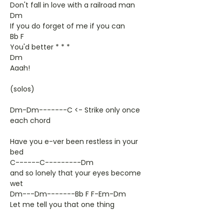
Don't fall in love with a railroad man
Dm
If you do forget of me if you can
Bb F
You'd better * * *
Dm
Aaah!
(solos)
Dm-Dm-------C <- Strike only once
each chord
Have you e-ver been restless in your
bed
C------C---------Dm
and so lonely that your eyes become
wet
Dm---Dm-------Bb F F-Em-Dm
Let me tell you that one thing