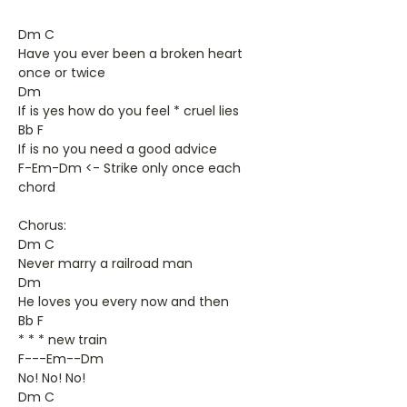
Dm C
Have you ever been a broken heart
once or twice
Dm
If is yes how do you feel * cruel lies
Bb F
If is no you need a good advice
F-Em-Dm <- Strike only once each
chord
Chorus:
Dm C
Never marry a railroad man
Dm
He loves you every now and then
Bb F
* * * new train
F---Em--Dm
No! No! No!
Dm C