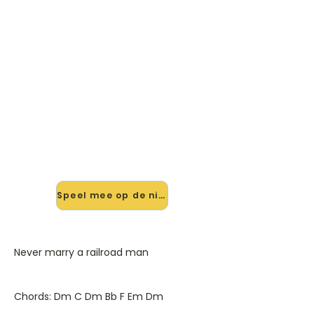
🎸 Speel Never Marry A
Railroad Man mee — op jouw
tempo
✨ Nieuw • preview — op onze
vernieuwde website speel je Never
Marry A Railroad Man van Shocking
Blue mee met de interactieve speler:
vertraag het tempo, loop de lastige
stukken en zie je akkoorden
meelopen. Test 'm alvast.
Speel mee op de nieuwe site →
Never marry a railroad man
Chords: Dm C Dm Bb F Em Dm