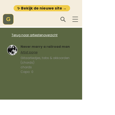
✨ Bekijk de nieuwe site →
G
Terug naar artiestenoverzicht
Never marry a railroad man
Artist page
Gitaarliedjes, tabs & akkoorden
(chords)
chords
Capo:
0