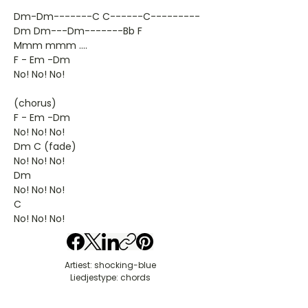
Dm-Dm-------C C------C---------
Dm Dm---Dm-------Bb F
Mmm mmm ....
F - Em -Dm
No! No! No!
(chorus)
F - Em -Dm
No! No! No!
Dm C (fade)
No! No! No!
Dm
No! No! No!
C
No! No! No!
Artiest: shocking-blue
Liedjestype: chords