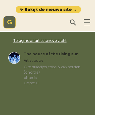
✨ Bekijk de nieuwe site →
G
Terug naar artiestenoverzicht
The house of the rising sun
Artist page
Gitaarliedjes, tabs & akkoorden
(chords)
chords
Capo:
0