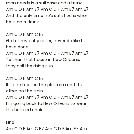
man needs is a suitcase and a trunk
Am C D F Am E7 Am C D F Am E7 Am E7
And the only time he’s satisfied is when
he is on a drunk
Am C D F Am C E7
Go tell my baby sister, never do like I
have done
Am C D F Am E7 Am C D F Am E7 Am E7
To shun that house in New Orleans,
they call the rising sun
Am C D F Am C E7
It’s one foot on the platform and the
other on the train
Am C D F Am E7 Am C D F Am E7 Am E7
I’m going back to New Orleans to wear
the ball and chain
Eind
Am C D F Am C E7 Am C D F Am E7 Am