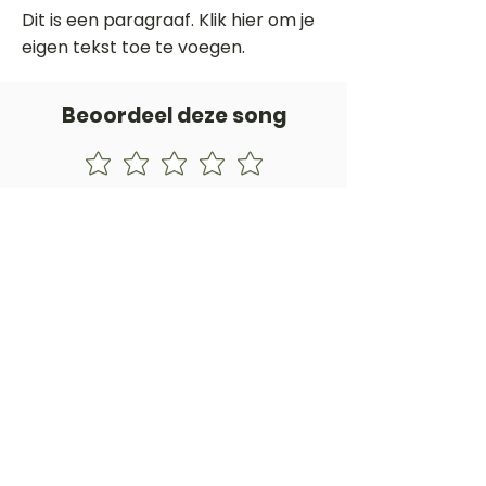
Dit is een paragraaf. Klik hier om je
eigen tekst toe te voegen.
Beoordeel deze song
Add a rating
STEM
Gitaartabs
G
65.000+ leden sinds 1998
VOLG & ONTVANG