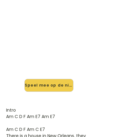
🎸 Speel The House Of The
Rising Sun mee — op jouw
tempo
✨ Nieuw • preview — op onze
vernieuwde website speel je The
House Of The Rising Sun van The
Animals mee met de interactieve
speler: vertraag het tempo, loop de
lastige stukken en zie je akkoorden
meelopen. Test 'm alvast.
Speel mee op de nieuwe site →
Intro
Am C D F Am E7 Am E7
Am C D F Am C E7
There is a house in New Orleans, they