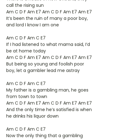
call the rising sun
Am C D F Am E7 Am C D F Am E7 Am E7
It’s been the ruin of many a poor boy,
and lord I know I am one
Am C D F Am C E7
If I had listened to what mama said, I’d
be at home today
Am C D F Am E7 Am C D F Am E7 Am E7
But being so young and foolish poor
boy, let a gambler lead me astray
Am C D F Am C E7
My father is a gambling man, he goes
from town to town
Am C D F Am E7 Am C D F Am E7 Am E7
And the only time he’s satisfied is when
he drinks his liquor down
Am C D F Am C E7
Now the only thing that a gambling