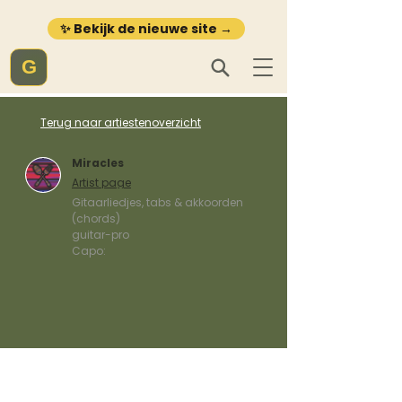
✨ Bekijk de nieuwe site →
G
Terug naar artiestenoverzicht
Miracles
Artist page
Gitaarliedjes, tabs & akkoorden
(chords)
guitar-pro
Capo: