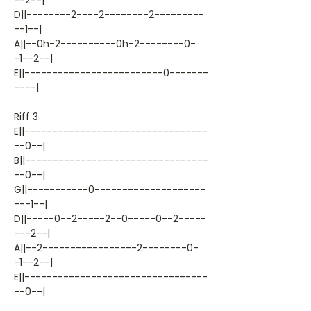
--2--|
D||--------2----2--------2---------
--1--|
A||--0h-2----------0h-2--------0-
-1--2--|
E||-------------------------0-------
----|
Riff 3
E||---------------------------------
--0--|
B||---------------------------------
--0--|
G||-----------0--------------------
---1--|
D||-----0--2-----2--0-----0--2-----
---2--|
A||--2-----------------2--------0-
-1--2--|
E||---------------------------------
--0--|