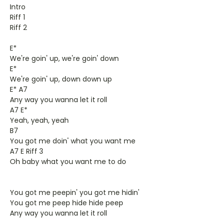
Intro
Riff 1
Riff 2
E*
We're goin' up, we're goin' down
E*
We're goin' up, down down up
E* A7
Any way you wanna let it roll
A7 E*
Yeah, yeah, yeah
B7
You got me doin' what you want me
A7 E Riff 3
Oh baby what you want me to do
You got me peepin' you got me hidin'
You got me peep hide hide peep
Any way you wanna let it roll