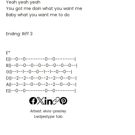
Yeah yeah yeah
You got me doin what you want me
Baby what you want me to do
Ending: Riff 3
E*
E||--0--0--------0--0--------|
B||--0--0--0--0--0--0--0--0--|
G||--1--1--0--0--1--1--0--0--|
D||--2--2--0--0--2--2--0--0--|
A||--2--2--0--0--2--2--0--0--|
E||--0--0--------0--0--------|
Artiest: elvis-presley
Liedjestype: tab