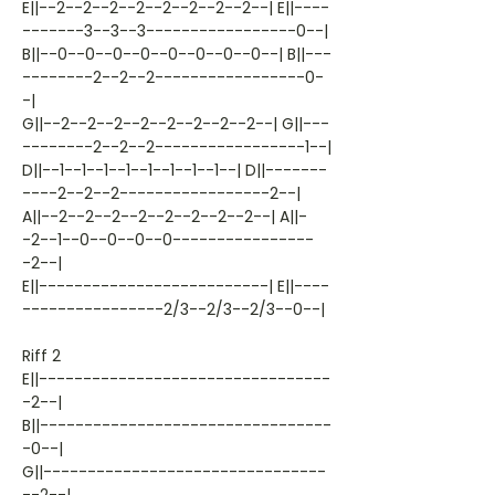
E||--2--2--2--2--2--2--2--2--| E||----
-------3--3--3-----------------0--|
B||--0--0--0--0--0--0--0--0--| B||---
--------2--2--2-----------------0-
-|
G||--2--2--2--2--2--2--2--2--| G||---
--------2--2--2-----------------1--|
D||--1--1--1--1--1--1--1--1--| D||-------
----2--2--2-----------------2--|
A||--2--2--2--2--2--2--2--2--| A||-
-2--1--0--0--0--0----------------
-2--|
E||--------------------------| E||----
----------------2/3--2/3--2/3--0--|
Riff 2
E||---------------------------------
-2--|
B||---------------------------------
-0--|
G||--------------------------------