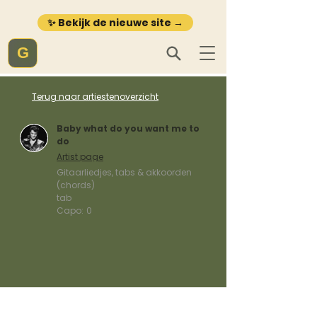
✨ Bekijk de nieuwe site →
G
Terug naar artiestenoverzicht
Baby what do you want me to
do
Artist page
Gitaarliedjes, tabs & akkoorden
(chords)
tab
Capo:
0