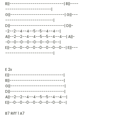
B||--------------------------| B||----
----------------------|
G||--------------------------| G||---
-----------------------|
D||--------------------------| D||-
-2--2--4--4--5--5--4--4--|
A||--2--2--4--4--5--5--4--4--| A||-
-0--0--0--0--0--0--0--0--|
E||--0--0--0--0--0--0--0--0--| E||---
-----------------------|
E 2x
E||--------------------------|
B||--------------------------|
G||--------------------------|
D||--------------------------|
A||--2--2--4--4--5--5--4--4--|
E||--0--0--0--0--0--0--0--0--|
B7 Riff 1 A7