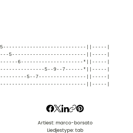
5----------------------------||-----|
---5-------------------------||-----|
------6---------------------*||-----|
---------------5--9--7------*||-----|
---------5--7----------------||-----|
-----------------------------||-----|
Artiest: marco-borsato
Liedjestype: tab