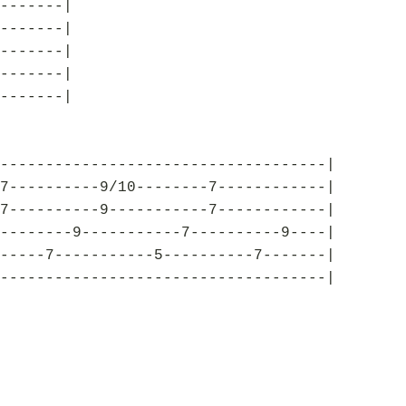
-------|
-------|
-------|
-------|
-------|
------------------------------------|
7----------9/10--------7------------|
7----------9-----------7------------|
--------9-----------7----------9----|
-----7-----------5----------7-------|
------------------------------------|