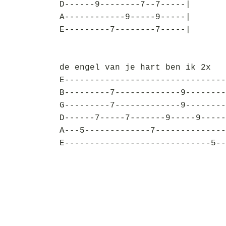
D------9--------7--7-----|
A------------9-----9-----|
E---------7--------7-----|
de engel van je hart ben ik 2x
E--------------------------------
B---------7-------------9--------
G---------7-------------9--------
D------7-----7-------9-----9-----
A---5-------------7--------------
E-----------------------------5--