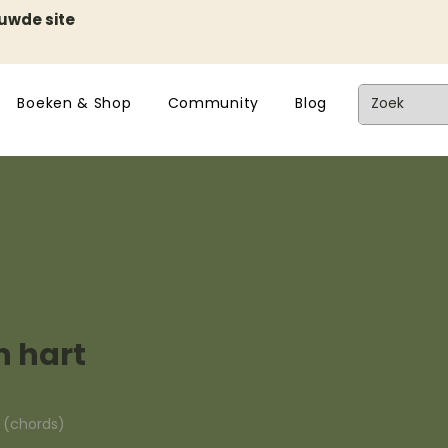
euwde site
Boeken & Shop
Community
Blog
n hart
n (chords)