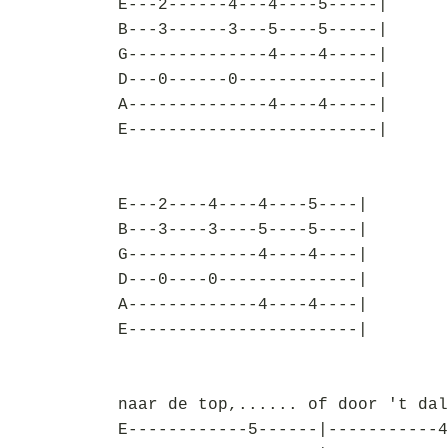
E---2------4---4----5-----|
B---3------3---5----5-----|
G--------------4----4-----|
D---0------0--------------|
A--------------4----4-----|
E-------------------------|
E---2----4----4----5----|
B---3----3----5----5----|
G-------------4----4----|
D---0----0--------------|
A-------------4----4----|
E-----------------------|
naar de top,...... of door 't dal
E------------5------|-----------4