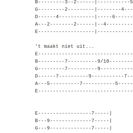
B---------3--2------|-----------5
G---------2---------|--------4---
D------4------------|-----6------
A---2--------2------|--4---------
E-------------------|------------
't maakt niet uit...
E--------------------------------
B---------7----------9/10--------
G---------7----------9-----------
D------7----------9-----------7--
A---5----------7-----------5-----
E--------------------------------
E------------------7-----|
B---9--------------7-----|
G---9--------------7-----|