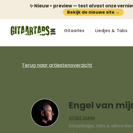
✨ Nieuw • preview — test alvast onze verni
Bekijk de nieuwe site →
Gitaarles
Liedjes & Tabs
Terug naar artiestenoverzicht
Engel van mij
Artist page
Gitaarliedjes, tabs & akkoorde