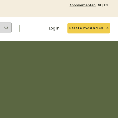
Abonnementen
NL
|
EN
Log in
Eerste maand €1