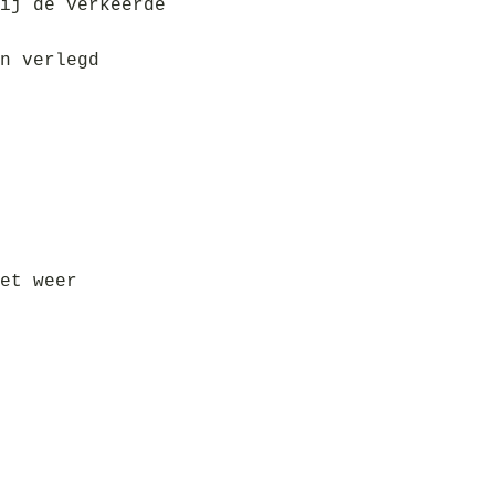
ij de verkeerde
n verlegd
et weer