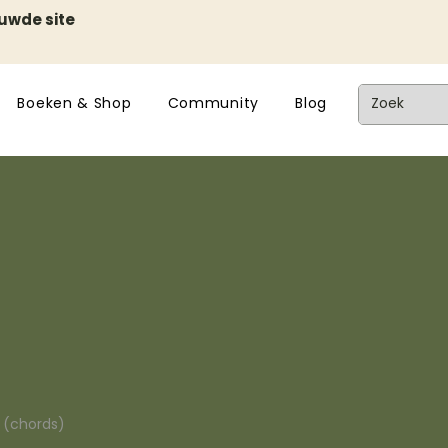
euwde site
Boeken & Shop
Community
Blog
n (chords)