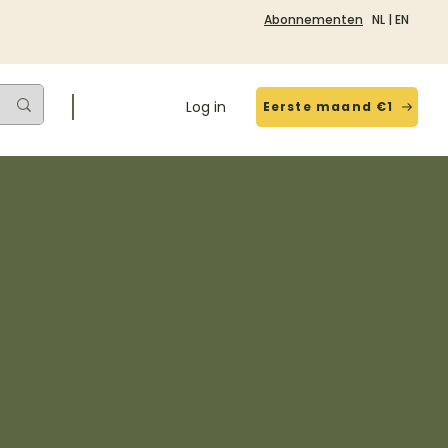
Abonnementen
NL
|
EN
Log in
Eerste maand €1