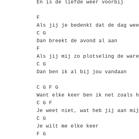
En is de liefde weer voorbij
F
Als jij je bedenkt dat de dag wee
C G
Dan breekt de avond al aan
F
Als jij mij zo plotseling de ware
C G
Dan ben ik al bij jou vandaan
C G F G
Want elke keer ben ik net zoals h
C G F
Je weet niet, wat heb jij aan mij
C G
Je wilt me elke keer
F G