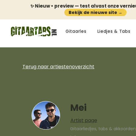
✨ Nieuw • preview — test alvast onze verni
Bekijk de nieuwe site →
Gitaarles
Liedjes & Tabs
Terug naar artiestenoverzicht
Mei
Artist page
Gitaarliedjes, tabs & akkoorde