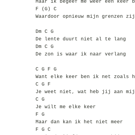
Maar ik begeef me weer een keer b
F (G) C
Waardoor opnieuw mijn grenzen zij
Dm C G
De lente duurt niet al te lang
Dm C G
De zon is waar ik naar verlang
C G F G
Want elke keer ben ik net zoals h
C G F
Je weet niet, wat heb jij aan mij
C G
Je wilt me elke keer
F G
Maar dan kan ik het niet meer
F G C