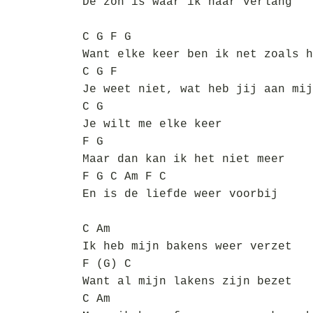
De zon is waar ik naar verlang
C G F G
Want elke keer ben ik net zoals h
C G F
Je weet niet, wat heb jij aan mij
C G
Je wilt me elke keer
F G
Maar dan kan ik het niet meer
F G C Am F C
En is de liefde weer voorbij
C Am
Ik heb mijn bakens weer verzet
F (G) C
Want al mijn lakens zijn bezet
C Am