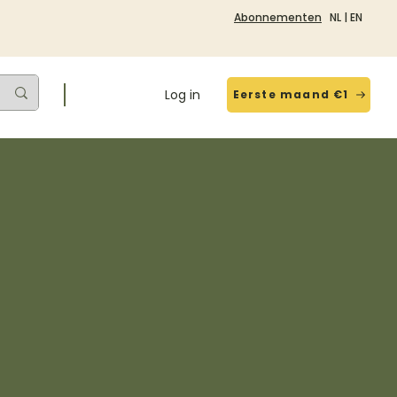
Abonnementen
NL
|
EN
Log in
Eerste maand €1