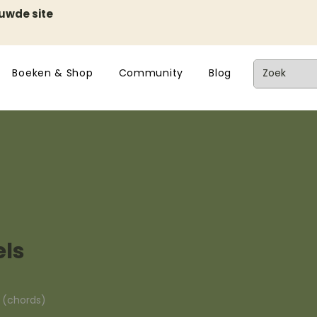
euwde site
Boeken & Shop
Community
Blog
els
n (chords)