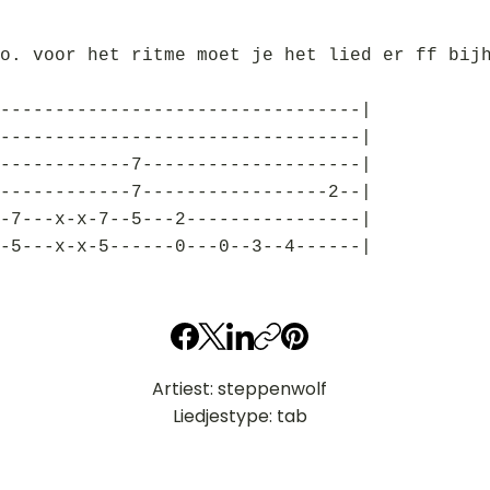
o. voor het ritme moet je het lied er ff bij
---------------------------------|
---------------------------------|
------------7--------------------|
------------7-----------------2--|
-7---x-x-7--5---2----------------|
-5---x-x-5------0---0--3--4------|
Artiest: steppenwolf
Liedjestype: tab