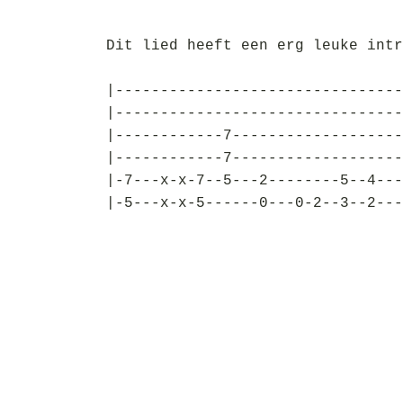
Dit lied heeft een erg leuke intr
|--------------------------------
|--------------------------------
|------------7-------------------
|------------7-------------------
|-7---x-x-7--5---2--------5--4---
|-5---x-x-5------0---0-2--3--2---