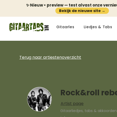
✨ Nieuw • preview — test alvast onze verni
Bekijk de nieuwe site →
Gitaarles
Liedjes & Tabs
Terug naar artiestenoverzicht
Rock&roll reb
Artist page
Gitaarliedjes, tabs & akkoorde