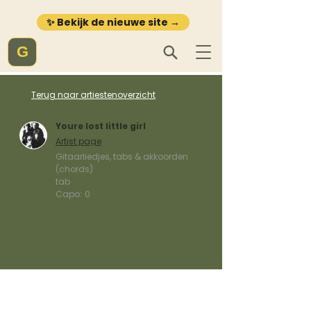
✨ Bekijk de nieuwe site →
G
Terug naar artiestenoverzicht
Youre lost little girl
Artist page
Gitaarliedjes, tabs & akkoorden
(chords)
tab
Capo:
0