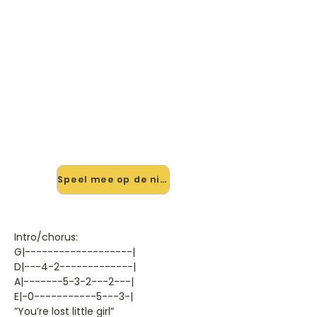
🎸 Speel Youre Lost Little Girl
mee — op jouw tempo
✨ Nieuw • preview — op onze
vernieuwde website speel je Youre
Lost Little Girl van The Doors mee
met de interactieve speler: vertraag
het tempo, loop de lastige stukken
en zie je akkoorden meelopen. Test
'm alvast.
Speel mee op de nieuwe site →
Intro/chorus:
G|-------------------|
D|---4-2-------------|
A|-------5-3-2---2---|
E|-0-----------5---3-|
”You’re lost little girl”