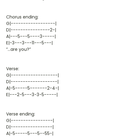
Chorus ending:
G|------------------|
D|----------------2-|
A|---5---5----3-----|
E|-3---3---11---5---|
”…are you?”
Verse:
G|-------------------|
D|-------------------|
A|-5-----5-------2-4-|
E|---2-5---3-3-5-----|
Verse ending:
G|-----------------|
D|-----------------|
A|-5-----5---5--55-|