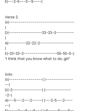
E|---2-5---3--5----|
Verse 2:
G|---------------------------------
|
D|-----------------33-33-3---------
|
A|---------22-22-2-----------------
|
E|-33-33-3-----------------55-55-5-|
”I think that you know what to do, girl”
Solo:
G|-----------------| |--------------
--|
D|-2---------------| |-------------
-2-|
A|---5---2---2-----| |---2-5---2----
--|
E|-----2---5---5---| |-5-----5----5--