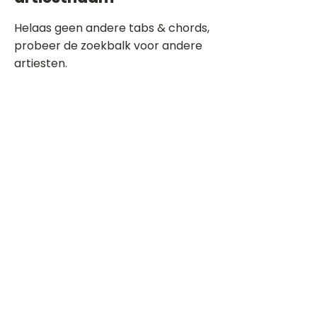
Helaas geen andere tabs & chords,
probeer de zoekbalk voor andere
artiesten.
Dit is een paragraaf. Klik hier om je
eigen tekst toe te voegen.
Beoordeel deze song
Add a rating
STEM
Gitaartabs