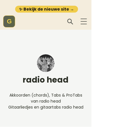
✨ Bekijk de nieuwe site →
G
radio head
Akkoorden (chords), Tabs & ProTabs
van radio head
Gitaarliedjes en gitaartabs radio head