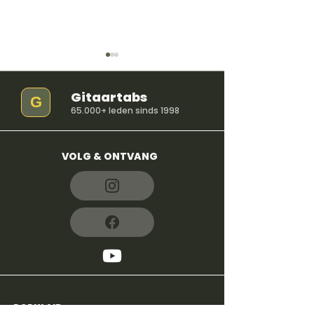
Gitaartabs
G
65.000+ leden sinds 1998
VOLG & ONTVANG
So Easy (To Fall In
iloveitiloveitil
Love) - Olivia Dean
Bella Kay
POPULAIR