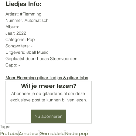
Liedjes Info:
Artiest: 
#Flemming
Nummer: Automatisch
Album: -
Jaar: 2022
Categorie: Pop
Songwriters: -
Uitgevers: 8ball Music
Geplaatst door: Lucas Steenvoorden 
Capo: -
Meer Flemming gitaar liedjes & gitaar tabs
Wil je meer lezen?
Abonneer je op gitaartabs.nl om deze 
exclusieve post te kunnen blijven lezen.
Nu abonneren
Tags:
Protabs
Amateur
Gemiddeld
Nederpop