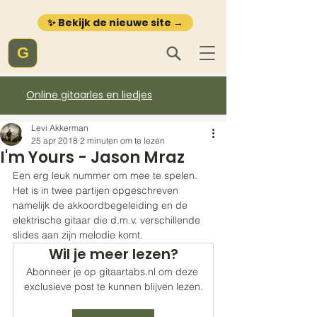
✨ Bekijk de nieuwe site →
G
Online gitaarles en liedjes
Levi Akkerman
25 apr 2018
2 minuten om te lezen
I'm Yours - Jason Mraz
Een erg leuk nummer om mee te spelen. 
Het is in twee partijen opgeschreven 
namelijk de akkoordbegeleiding en de 
elektrische gitaar die d.m.v. verschillende 
slides aan zijn melodie komt. 
Wil je meer lezen?
Abonneer je op gitaartabs.nl om deze 
exclusieve post te kunnen blijven lezen.