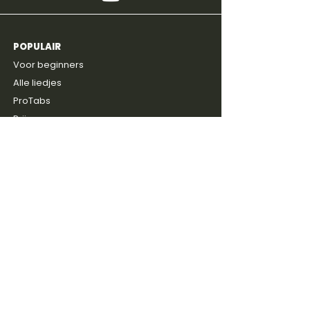
POPULAIR
4,8
600+
reviews
Voor beginners
Alle liedjes
ProTabs
Prijzen
Gratis intake
ONTDEKKEN
Blog
Discussie groep
Gitaarboeken
Shop
Artiesten
SERVICE
Contact