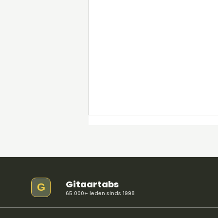
Gitaartabs
G
65.000+ leden sinds 1998
9.30.73 Improvisatie dmv