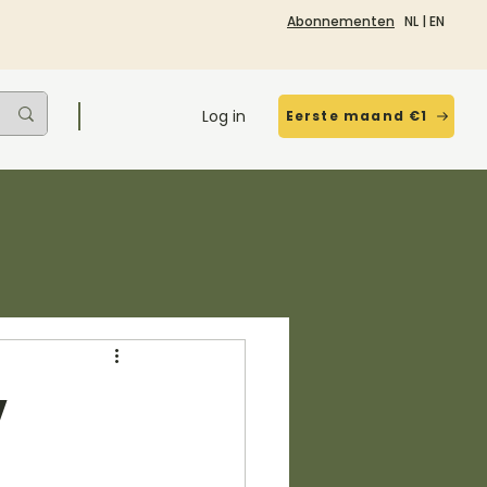
Abonnementen
NL
|
EN
Log in
Eerste maand €1
v