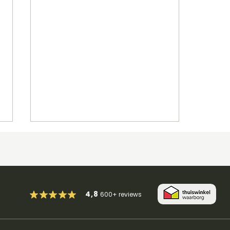
4,8
600+
reviews
9.30.75 Improvisatie dmv