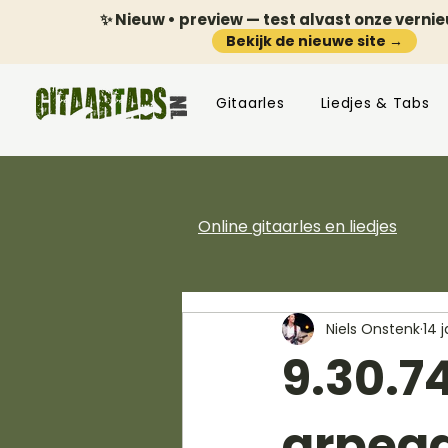
✨ Nieuw • preview — test alvast onze verni
Bekijk de nieuwe site →
Gitaarles
Liedjes & Tabs
Online gitaarles en liedjes
Niels Onstenk
14 
9.30.7
arpegg