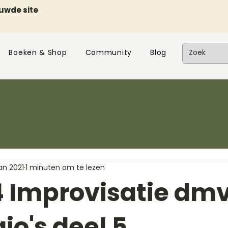
euwde site
Boeken & Shop
Community
Blog
jan 2021
1 minuten om te lezen
4 Improvisatie dm
io's deel 5