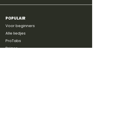
POPULAIR
4,8
600+
reviews
Voor beginners
Alle liedjes
ProTabs
Prijzen
Gratis intake
ONTDEKKEN
Blog
Discussie groep
Gitaarboeken
Shop
Artiesten
SERVICE
Contact