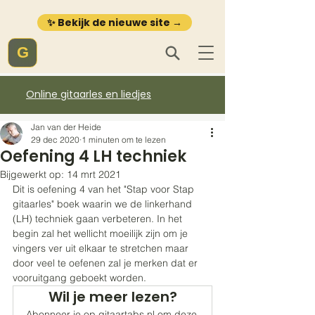
✨ Bekijk de nieuwe site →
G
Online gitaarles en liedjes
Jan van der Heide
29 dec 2020
1 minuten om te lezen
Oefening 4 LH techniek
Bijgewerkt op:
14 mrt 2021
Dit is oefening 4 van het "Stap voor Stap 
gitaarles" boek waarin we de linkerhand 
(LH) techniek gaan verbeteren. In het 
begin zal het wellicht moeilijk zijn om je 
vingers ver uit elkaar te stretchen maar 
door veel te oefenen zal je merken dat er 
vooruitgang geboekt worden.   
Wil je meer lezen?
Abonneer je op gitaartabs.nl om deze 