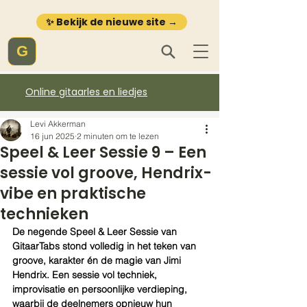
✨ Bekijk de nieuwe site →
G
Online gitaarles en liedjes
Levi Akkerman
16 jun 2025
2 minuten om te lezen
Speel & Leer Sessie 9 – Een
sessie vol groove, Hendrix-
vibe en praktische
technieken
De negende Speel & Leer Sessie van 
GitaarTabs stond volledig in het teken van 
groove, karakter én de magie van Jimi 
Hendrix. Een sessie vol techniek, 
improvisatie en persoonlijke verdieping, 
waarbij de deelnemers opnieuw hun 