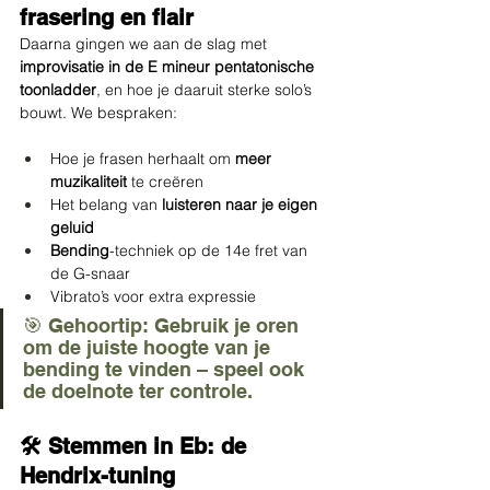
frasering en flair
Daarna gingen we aan de slag met 
improvisatie in de E mineur pentatonische 
toonladder
, en hoe je daaruit sterke solo’s 
bouwt. We bespraken:
Hoe je frasen herhaalt om 
meer 
muzikaliteit
 te creëren
Het belang van 
luisteren naar je eigen 
geluid
Bending
-techniek op de 14e fret van 
de G-snaar
Vibrato’s voor extra expressie
🎯 Gehoortip: Gebruik je oren 
om de juiste hoogte van je 
bending te vinden – speel ook 
de doelnote ter controle.
🛠️ Stemmen in Eb: de 
Hendrix-tuning