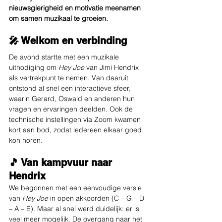
nieuwsgierigheid en motivatie meenamen 
om samen muzikaal te groeien.
🎤 Welkom en verbinding
De avond startte met een muzikale 
uitnodiging om 
Hey Joe
 van Jimi Hendrix 
als vertrekpunt te nemen. Van daaruit 
ontstond al snel een interactieve sfeer, 
waarin Gerard, Oswald en anderen hun 
vragen en ervaringen deelden. Ook de 
technische instellingen via Zoom kwamen 
kort aan bod, zodat iedereen elkaar goed 
kon horen.
🎵 Van kampvuur naar 
Hendrix
We begonnen met een eenvoudige versie 
van 
Hey Joe
 in open akkoorden (C – G – D 
– A – E). Maar al snel werd duidelijk: er is 
veel meer mogelijk. De overgang naar het 