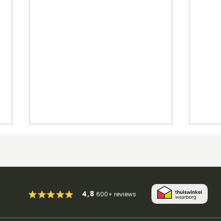
4,8
600+
reviews