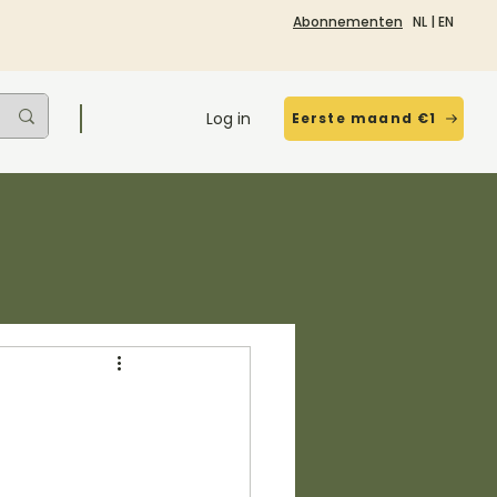
Abonnementen
NL
|
EN
Log in
Eerste maand €1