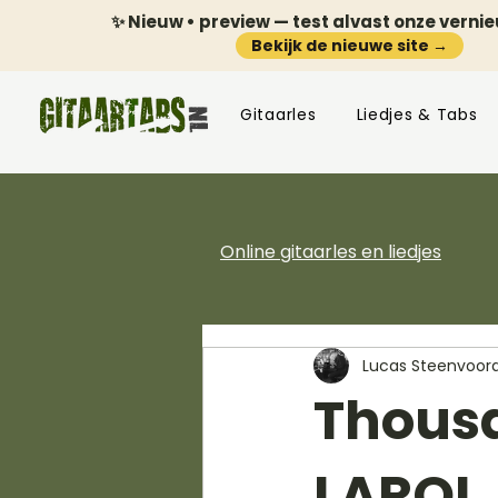
✨ Nieuw • preview — test alvast onze verni
Bekijk de nieuwe site →
Gitaarles
Liedjes & Tabs
Online gitaarles en liedjes
Lucas Steenvoor
Thousa
LAROI