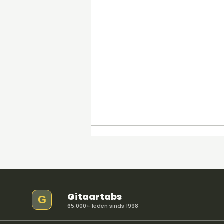
Gitaartabs
G
65.000+ leden sinds 1998