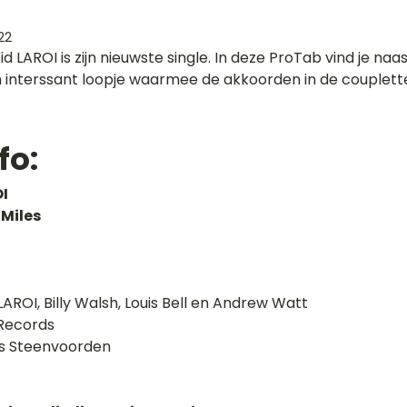
22
d LAROI is zijn nieuwste single. In deze ProTab vind je na
en interssant loopje waarmee de akkoorden in de couplett
fo:
OI
Miles
LAROI, Billy Walsh, Louis Bell en Andrew Watt
 Records
as Steenvoorden 