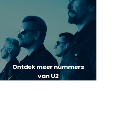
Ontdek meer nummers
van U2
Meer nummers van
artiestnaam
Helaas geen andere tabs & chords,
probeer de zoekbalk voor andere
artiesten.