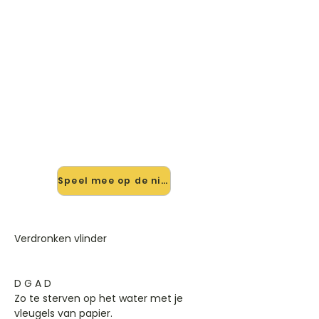
🎸 Speel Verdronken Vlinder
mee — op jouw tempo
✨ Nieuw • preview — op onze
vernieuwde website speel je
Verdronken Vlinder van Boudewijn De
Groot mee met de interactieve
speler: vertraag het tempo, loop de
lastige stukken en zie je akkoorden
meelopen. Test 'm alvast.
Speel mee op de nieuwe site →
Verdronken vlinder
D G A D
Zo te sterven op het water met je
vleugels van papier.