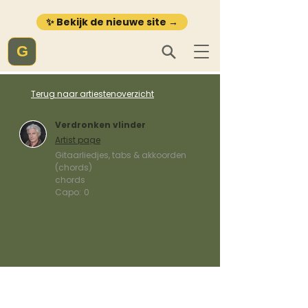
✨ Bekijk de nieuwe site →
G
Terug naar artiestenoverzicht
Verdronken vlinder
Artist page
Gitaarliedjes, tabs & akkoorden
(chords)
chords
Capo:
0