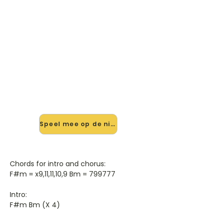
🎸 Speel Wonderful, Glorious
mee — op jouw tempo
✨ Nieuw • preview — op onze
vernieuwde website speel je
Wonderful, Glorious van Eels mee
met de interactieve speler: vertraag
het tempo, loop de lastige stukken
en zie je akkoorden meelopen. Test
'm alvast.
Speel mee op de nieuwe site →
Chords for intro and chorus:
F#m = x9,11,11,10,9 Bm = 799777
Intro:
F#m Bm (X 4)