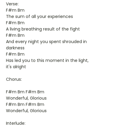
Verse:
F#m Bm
The sum of all your experiences
F#m Bm
A living breathing result of the fight
F#m Bm
And every night you spent shrouded in
darkness
F#m Bm
Has led you to this moment in the light,
it's alright
Chorus:
F#m Bm F#m Bm
Wonderful, Glorious
F#m Bm F#m Bm
Wonderful, Glorious
Interlude: