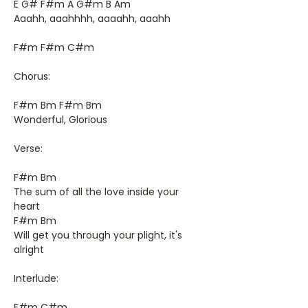
E G# F#m A G#m B Am
Aaahh, aaahhhh, aaaahh, aaahh
F#m F#m C#m
Chorus:
F#m Bm F#m Bm
Wonderful, Glorious
Verse:
F#m Bm
The sum of all the love inside your
heart
F#m Bm
Will get you through your plight, it's
alright
Interlude:
F#m C#m