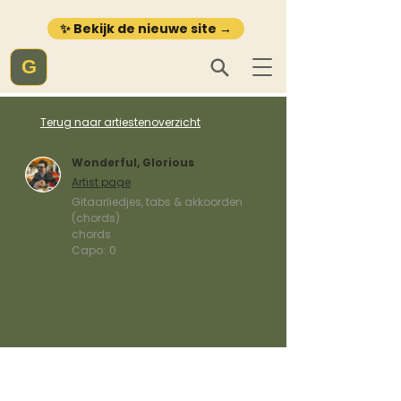
✨ Bekijk de nieuwe site →
G
Terug naar artiestenoverzicht
Wonderful, Glorious
Artist page
Gitaarliedjes, tabs & akkoorden
(chords)
chords
Capo:
0