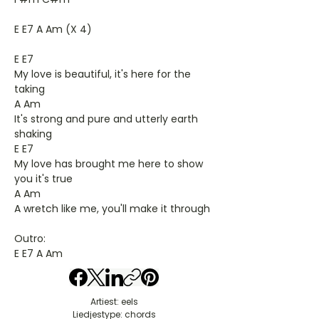
E E7 A Am (X 4)
E E7
My love is beautiful, it's here for the
taking
A Am
It's strong and pure and utterly earth
shaking
E E7
My love has brought me here to show
you it's true
A Am
A wretch like me, you'll make it through
Outro:
E E7 A Am
Artiest: eels
Liedjestype: chords