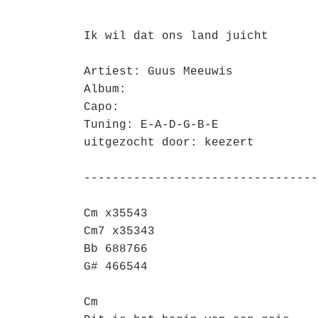
Ik wil dat ons land juicht
Artiest: Guus Meeuwis
Album:
Capo:
Tuning: E-A-D-G-B-E
uitgezocht door: keezert
---------------------------------
Cm x35543
Cm7 x35343
Bb 688766
G# 466544
Cm