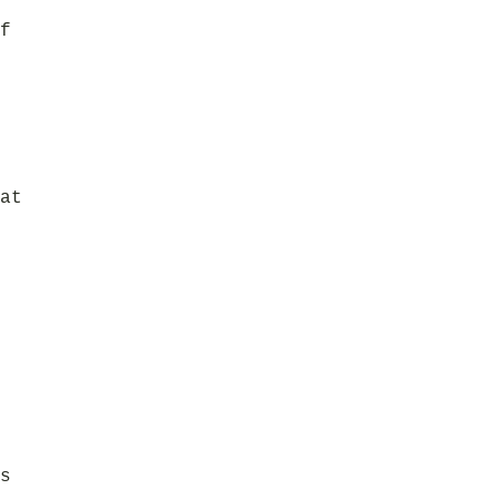
f
at
s