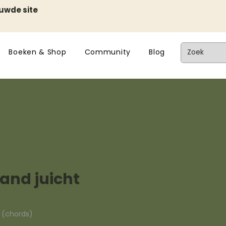
euwde site
Boeken & Shop
Community
Blog
land juicht
n (chords)