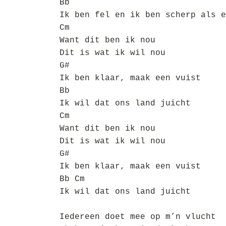
Bb
Ik ben fel en ik ben scherp als e
Cm
Want dit ben ik nou
Dit is wat ik wil nou
G#
Ik ben klaar, maak een vuist
Bb
Ik wil dat ons land juicht
Cm
Want dit ben ik nou
Dit is wat ik wil nou
G#
Ik ben klaar, maak een vuist
Bb Cm
Ik wil dat ons land juicht
Iedereen doet mee op m’n vlucht