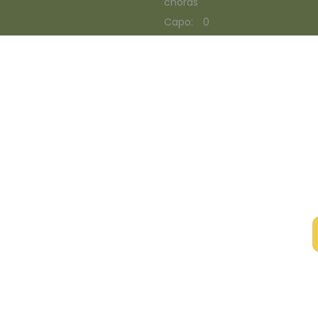
chords
Capo:
0
✨ Nieuw • preview — 
Meeuwis mee met de 