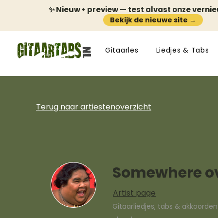
✨ Nieuw • preview — test alvast onze verni
Bekijk de nieuwe site →
Gitaarles
Liedjes & Tabs
Terug naar artiestenoverzicht
Somewhere ov
Artist page
Gitaarliedjes, tabs & akkoorde