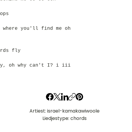
ops
 where you'll find me oh
rds fly
y, oh why can't I? i iii
Artiest: israel-kamakawiwoole
Liedjestype: chords