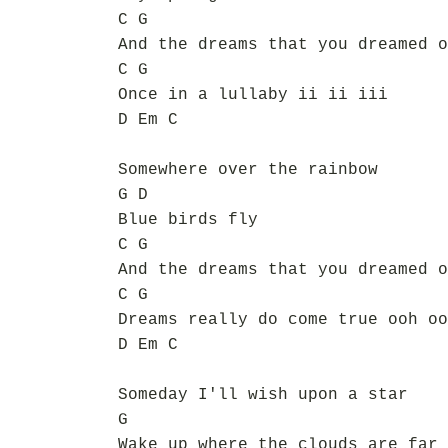
C G
And the dreams that you dreamed o
C G
Once in a lullaby ii ii iii
D Em C
Somewhere over the rainbow
G D
Blue birds fly
C G
And the dreams that you dreamed o
C G
Dreams really do come true ooh oo
D Em C
Someday I'll wish upon a star
G
Wake up where the clouds are far 