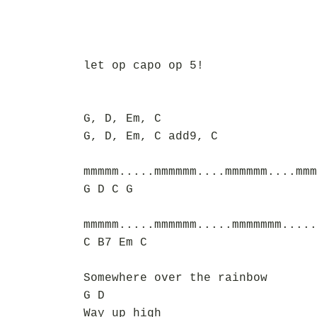
let op capo op 5!
G, D, Em, C
G, D, Em, C add9, C
mmmmm.....mmmmmm....mmmmmm....mmm
G D C G
mmmmm.....mmmmmm.....mmmmmmm.....
C B7 Em C
Somewhere over the rainbow
G D
Way up high