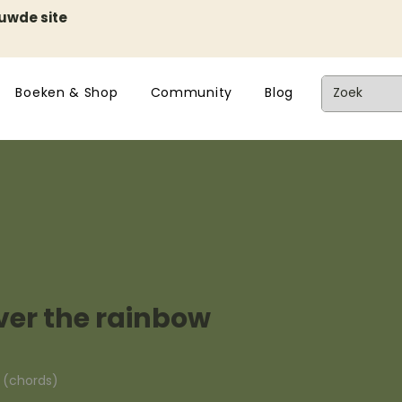
euwde site
Boeken & Shop
Community
Blog
er the rainbow
n (chords)