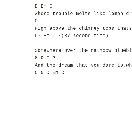
D Em C
Where trouble melts like lemon dr
G
High above the chimney tops thats
D* Em C *(B7 second time)
Somewhere over the rainbow bluebi
G D C G
And the dream that you dare to,wh
C G D Em C