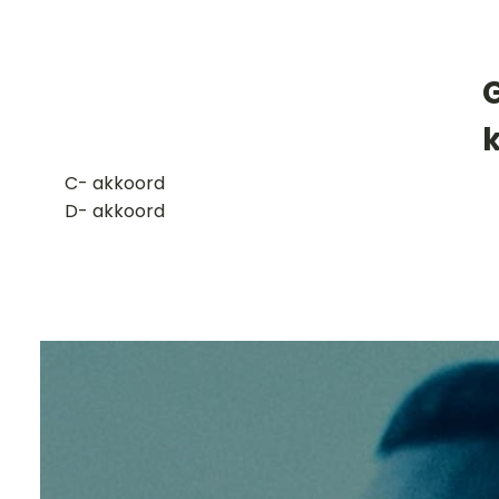
G
​C- akkoord
D- akkoord