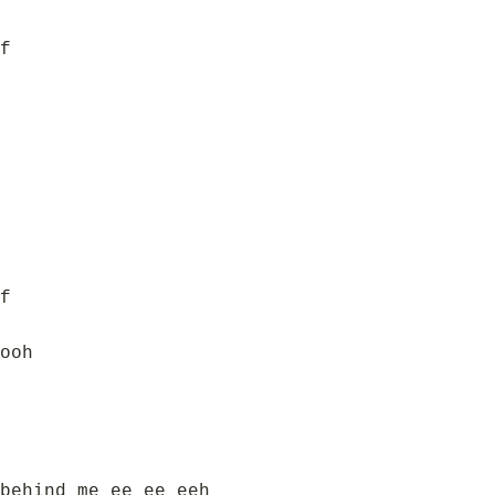
f
f
ooh
behind me ee ee eeh