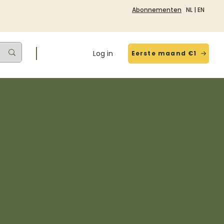
Abonnementen
NL
|
EN
Log in
Eerste maand €1