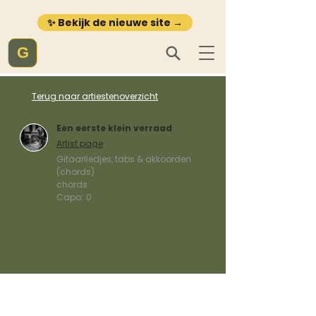
✨ Bekijk de nieuwe site →
G
Terug naar artiestenoverzicht
Een eerste klein verraad
Artist page
Gitaarliedjes, tabs & akkoorden
(chords)
chords
Capo:
0