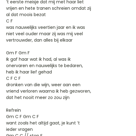
’t eerste meisje dat mij met haar liet
vrijen en hete tranen schreien omdat zij
al dat moois bezat
C F
was nauwelijks veertien jaar en ik was
niet veel ouder maar zij was mij veel
vertrouwder, dan alles bij elkaar
Gm F Gm F
Ik gaf haar wat ik had, al was ik
onervaren en nauwelijks te bedaren,
heb ik haar lief gehad
C F C F
dronken van die wijn, weer aan een
vriend verloren waarna ik heb gezworen,
dat het nooit meer zo zou zijn
Refrein
Gm C F Gm C F
want zoals het altijd gaat, je kunt ’t
ieder vragen
Gm C C // stop F