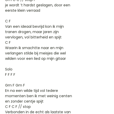
je wordt ’t hardst geslagen, door een
eerste klein verraad
C F
Van een ideaal bevrijd kon ik mijn
tranen drogen, maar jaren zijn
vervlogen, vol bitterheid en spijt
C F
Waarin ik smachtte naar en mijn
verlangen stilde bij meisjes die wel
wilden voor een lied op mijn gitaar
Solo
F F F F
Gm F Gm F
En na een wilde tijd vol tedere
momenten ben ik met weinig centen
en zonder centje spijt
C F C F // stop
Verbonden in de echt als laatste van