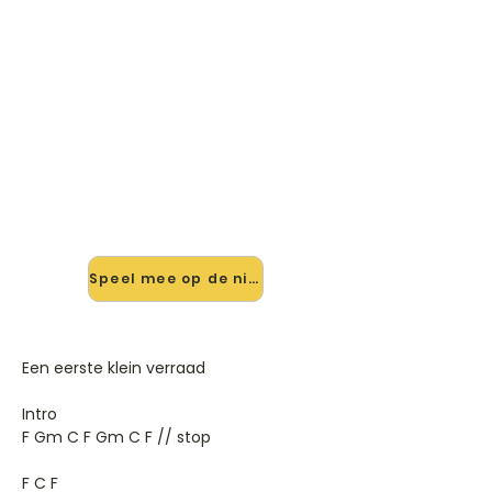
🎸 Speel Een Eerste Klein
Verraad mee — op jouw tempo
✨ Nieuw • preview — op onze
vernieuwde website speel je Een
Eerste Klein Verraad van Jansz Ernst
mee met de interactieve speler:
vertraag het tempo, loop de lastige
stukken en zie je akkoorden
meelopen. Test 'm alvast.
Speel mee op de nieuwe site →
Een eerste klein verraad
Intro
F Gm C F Gm C F // stop
F C F