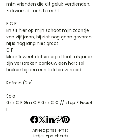
mijn vrienden die dit geluk verdienden,
zo kwam ik toch terecht
F C F
En zit hier op mijn schoot mijn zoontje
van vijf jaren, hij ziet nog geen gevaren,
hij is nog lang niet groot
C F
Maar ‘k weet dat vroeg of laat, als jaren
zijn verstreken opnieuw een hart zal
breken bij een eerste klein verraad
Refrein (2 x)
Solo
Gm C F Gm C F Gm C C // stop F Fsus4
F
Artiest: jansz-ernst
Liedjestype: chords