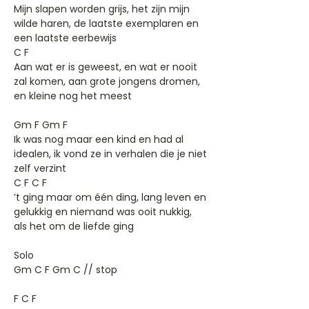
Mijn slapen worden grijs, het zijn mijn
wilde haren, de laatste exemplaren en
een laatste eerbewijs
C F
Aan wat er is geweest, en wat er nooit
zal komen, aan grote jongens dromen,
en kleine nog het meest
Gm F Gm F
Ik was nog maar een kind en had al
idealen, ik vond ze in verhalen die je niet
zelf verzint
C F C F
’t ging maar om één ding, lang leven en
gelukkig en niemand was ooit nukkig,
als het om de liefde ging
Solo
Gm C F Gm C // stop
F C F