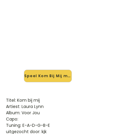
🎸 Speel Kom Bij Mij mee — op
jouw tempo
✨ Nieuw • preview — op onze
vernieuwde website speel je Kom Bij
Mij van Laura Lynn mee met de
interactieve speler: vertraag het
tempo, loop de lastige stukken en zie
je akkoorden meelopen. Test 'm
alvast.
Speel Kom Bij Mij mee →
Titel: Kom bij mij
Artiest: Laura Lynn
Album: Voor Jou
Capo:
Tuning: E-A-D-G-B-E
uitgezocht door: kjk