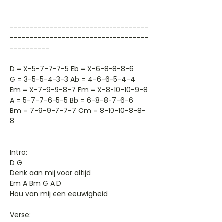
-----------------------------------
-----------------------------------
----------
D = X-5-7-7-7-5 Eb = X-6-8-8-8-6
G = 3-5-5-4-3-3 Ab = 4-6-6-5-4-4
Em = X-7-9-9-8-7 Fm = X-8-10-10-9-8
A = 5-7-7-6-5-5 Bb = 6-8-8-7-6-6
Bm = 7-9-9-7-7-7 Cm = 8-10-10-8-8-
8
Intro:
D G
Denk aan mij voor altijd
Em A Bm G A D
Hou van mij een eeuwigheid
Verse: