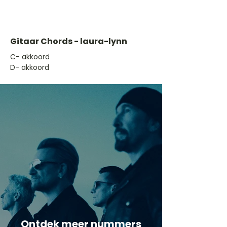
Gitaar Chords - laura-lynn
​C- akkoord
D- akkoord
Ontdek meer nummers