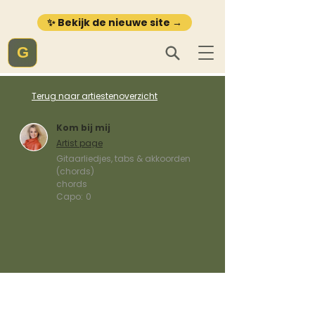
✨ Bekijk de nieuwe site →
G
Terug naar artiestenoverzicht
Kom bij mij
Artist page
Gitaarliedjes, tabs & akkoorden
(chords)
chords
Capo:
0