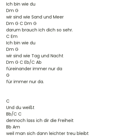
Ich bin wie du
Dm G
wir sind wie Sand und Meer
Dm G C Dm G
darum brauch ich dich so sehr.
C Em
Ich bin wie du
Dm G
wir sind wie Tag und Nacht
Dm G C Eb/C Ab
füreinander immer nur da
G
für immer nur da.
C
Und du weißt
Bb/C C
dennoch lass ich dir die Freiheit
Bb Am
weil man sich dann leichter treu bleibt