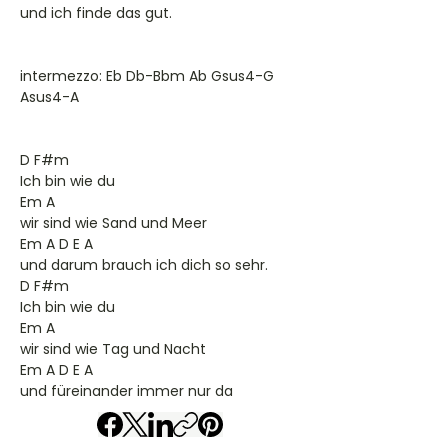
und ich finde das gut.
intermezzo: Eb Db-Bbm Ab Gsus4-G
Asus4-A
D F#m
Ich bin wie du
Em A
wir sind wie Sand und Meer
Em A D E A
und darum brauch ich dich so sehr.
D F#m
Ich bin wie du
Em A
wir sind wie Tag und Nacht
Em A D E A
und füreinander immer nur da