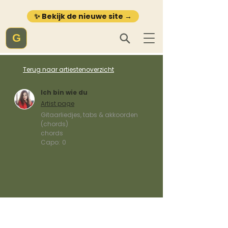
✨ Bekijk de nieuwe site →
G
Terug naar artiestenoverzicht
Ich bin wie du
Artist page
Gitaarliedjes, tabs & akkoorden
(chords)
chords
Capo:
0