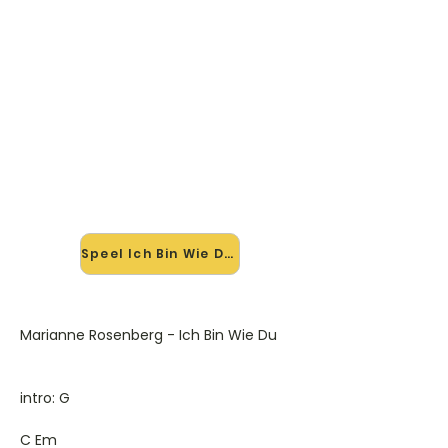
🎸 Speel Ich Bin Wie Du mee —
op jouw tempo
✨ Nieuw • preview — op onze
vernieuwde website speel je Ich Bin
Wie Du van Marianne Rosenberg
mee met de interactieve speler:
vertraag het tempo, loop de lastige
stukken en zie je akkoorden
meelopen. Test 'm alvast.
Speel Ich Bin Wie Du mee →
Marianne Rosenberg - Ich Bin Wie Du
intro: G
C Em