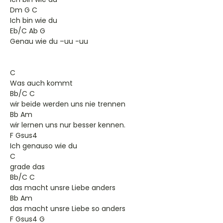
Dm G C
Ich bin wie du
Eb/C Ab G
Genau wie du –uu -uu
C
Was auch kommt
Bb/C C
wir beide werden uns nie trennen
Bb Am
wir lernen uns nur besser kennen.
F Gsus4
Ich genauso wie du
C
grade das
Bb/C C
das macht unsre Liebe anders
Bb Am
das macht unsre Liebe so anders
F Gsus4 G