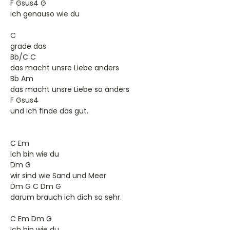
F Gsus4 G
ich genauso wie du
C
grade das
Bb/C C
das macht unsre Liebe anders
Bb Am
das macht unsre Liebe so anders
F Gsus4
und ich finde das gut.
C Em
Ich bin wie du
Dm G
wir sind wie Sand und Meer
Dm G C Dm G
darum brauch ich dich so sehr.
C Em Dm G
Ich bin wie du