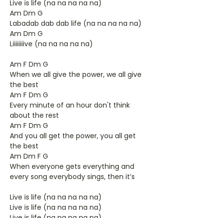
Live is life (na na na na na)
Am Dm G
Labadab dab dab life (na na na na na)
Am Dm G
Liiiiiiiive (na na na na na)
Am F Dm G
When we all give the power, we all give
the best
Am F Dm G
Every minute of an hour don't think
about the rest
Am F Dm G
And you all get the power, you all get
the best
Am Dm F G
When everyone gets everything and
every song everybody sings, then it’s
Live is life (na na na na na)
Live is life (na na na na na)
Live is life (na na na na na)