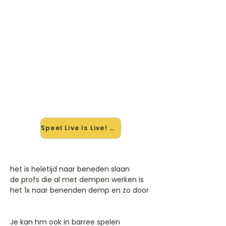
🎸 Speel Live Is Live! mee — op
jouw tempo
✨ Nieuw • preview — op onze
vernieuwde website speel je Live Is
Live! van Opus mee met de
interactieve speler: vertraag het
tempo, loop de lastige stukken en zie
je akkoorden meelopen. Test 'm
alvast.
Speel Live Is Live! mee →
het is heletijd naar beneden slaan
de profs die al met dempen werken is
het 1x naar benenden demp en zo door
Je kan hm ook in barree spelen