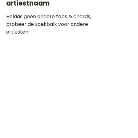
artiestnaam
Helaas geen andere tabs & chords,
probeer de zoekbalk voor andere
artiesten.
Dit is een paragraaf. Klik hier om je
eigen tekst toe te voegen.
Beoordeel deze song