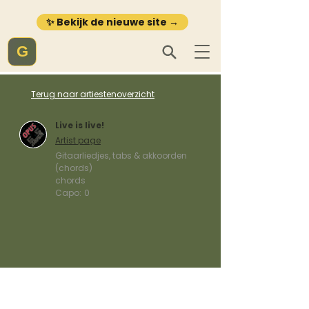
✨ Bekijk de nieuwe site →
G
Terug naar artiestenoverzicht
Live is live!
Artist page
Gitaarliedjes, tabs & akkoorden
(chords)
chords
Capo:
0