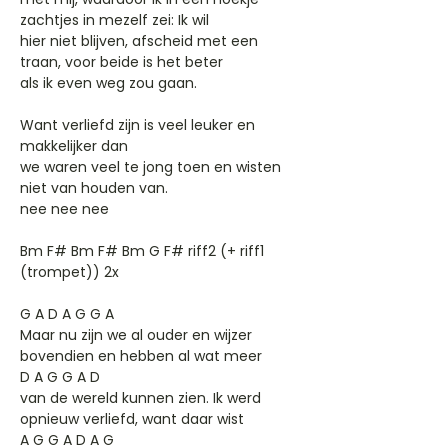
zachtjes in mezelf zei: Ik wil
hier niet blijven, afscheid met een
traan, voor beide is het beter
als ik even weg zou gaan.
Want verliefd zijn is veel leuker en
makkelijker dan
we waren veel te jong toen en wisten
niet van houden van.
nee nee nee
Bm F# Bm F# Bm G F# riff2 (+ riff1
(trompet)) 2x
G A D A G G A
Maar nu zijn we al ouder en wijzer
bovendien en hebben al wat meer
D A G G A D
van de wereld kunnen zien. Ik werd
opnieuw verliefd, want daar wist
A G G A D A G