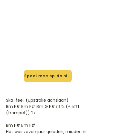
🎸 Speel Verliefd Zijn Is Veel
Leuker mee — op jouw tempo
✨ Nieuw • preview — op onze
vernieuwde website speel je Verliefd
Zijn Is Veel Leuker van Guus Meeuwis
mee met de interactieve speler:
vertraag het tempo, loop de lastige
stukken en zie je akkoorden
meelopen. Test 'm alvast.
Speel mee op de nieuwe site →
Ska-feel, (upstroke aanslaan)
Bm F# Bm F# Bm G F# riff2 (+ riff1
(trompet)) 2x
Bm F# Bm F#
Het was zeven jaar geleden, midden in