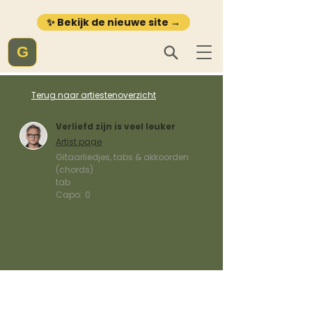
✨ Bekijk de nieuwe site →
G
Terug naar artiestenoverzicht
Verliefd zijn is veel leuker
Artist page
Gitaarliedjes, tabs & akkoorden
(chords)
tab
Capo:
0