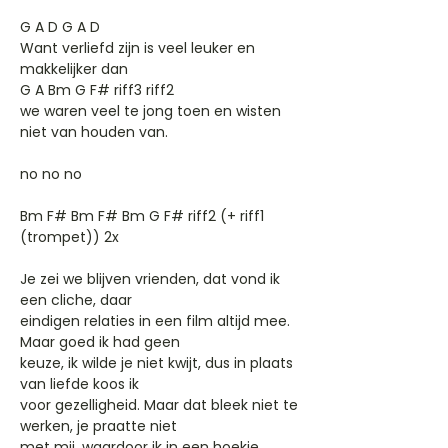
G A D G A D
Want verliefd zijn is veel leuker en
makkelijker dan
G A Bm G F# riff3 riff2
we waren veel te jong toen en wisten
niet van houden van.
no no no
Bm F# Bm F# Bm G F# riff2 (+ riff1
(trompet)) 2x
Je zei we blijven vrienden, dat vond ik
een cliche, daar
eindigen relaties in een film altijd mee.
Maar goed ik had geen
keuze, ik wilde je niet kwijt, dus in plaats
van liefde koos ik
voor gezelligheid. Maar dat bleek niet te
werken, je praatte niet
met mij, waardoor ik in een hoekje