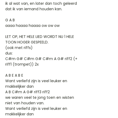
ik al wat van, en later dan toch geleerd
dat ik van iemand houden kan.
G A B
aaaa haaaa haaaa ow ow ow
LET OP, HET HELE LIED WORDT NU 1 HELE
TOON HOGER GESPEELD.
(ook met riffs)
dus:
C#m G# C#m G# C#m A G# riff2 (+
riff1 (trompet)) 2x
A B E A B E
Want verliefd zijn is veel leuker en
makkelijker dan
A B C#m A G# riff3 riff2
we waren veel te jong toen en wisten
niet van houden van.
Want verliefd zijn is veel leuker en
makkelijker dan