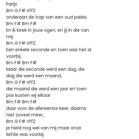
Parijs
Bm G F# riff2
onderaan de trap van een oud paleis.
Bm F# Bm F#
En ik keek in jouw ogen, en jij in die van
mij.
Bm G F# riff2
Een enkele seconde en toen was het al
voorbij.
Bm F# Bm F#
Maar die seconde werd een dag, die
dag die werd een maand,
Bm G F# riff2
die maand die werd een jaar en toen
pas kusten wij elkaar
Bm F# Bm F#
daar voor de allereerste keer, daarna
niet zoveel meer,
Bm G F# riff2
je hield nog wel van mij maar onze
liefde was voorbij.