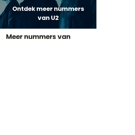
Ontdek meer nummers
van U2
Meer nummers van
artiestnaam
Helaas geen andere tabs & chords,
probeer de zoekbalk voor andere
artiesten.
Dit is een paragraaf. Klik hier om je
eigen tekst toe te voegen.
Beoordeel deze song