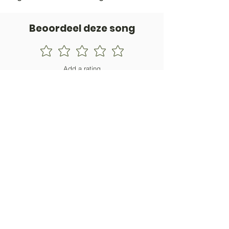
Beoordeel deze song
Add a rating
STEM
Gitaartabs
G
65.000+ leden sinds 1998
VOLG & ONTVANG