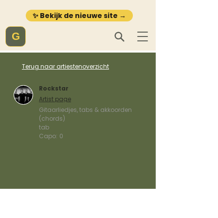
✨ Bekijk de nieuwe site →
G
Terug naar artiestenoverzicht
Rockstar
Artist page
Gitaarliedjes, tabs & akkoorden
(chords)
tab
Capo:
0