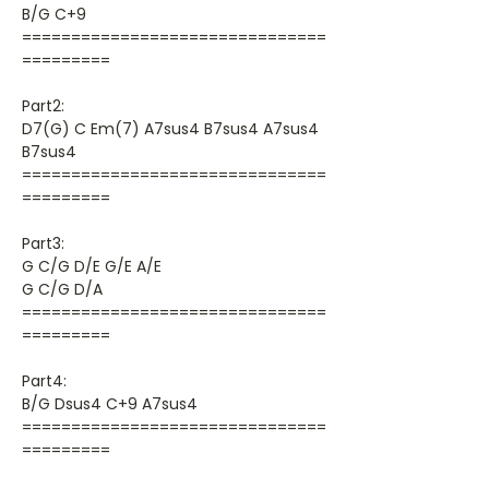
B/G C+9
===============================
=========
Part2:
D7(G) C Em(7) A7sus4 B7sus4 A7sus4
B7sus4
===============================
=========
Part3:
G C/G D/E G/E A/E
G C/G D/A
===============================
=========
Part4:
B/G Dsus4 C+9 A7sus4
===============================
=========