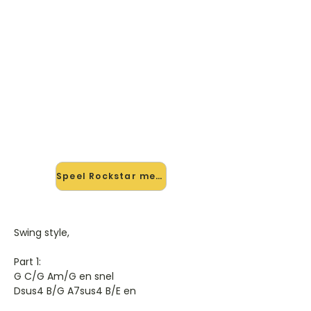
🎸 Speel Rockstar mee — op
jouw tempo
✨ Nieuw • preview — op onze
vernieuwde website speel je Rockstar
van Nickelback mee met de
interactieve speler: vertraag het
tempo, loop de lastige stukken en zie
je akkoorden meelopen. Test 'm
alvast.
Speel Rockstar mee →
Swing style,
Part 1:
G C/G Am/G en snel
Dsus4 B/G A7sus4 B/E en