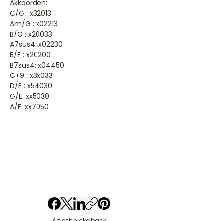
Akkoorden:
C/G : x32013
Am/G : x02213
B/G : x20033
A7sus4: x02230
B/E : x20200
B7sus4: x04450
C+9 : x3x033
D/E : x54030
G/E: xx5030
A/E: xx7050
Artiest: nickelback