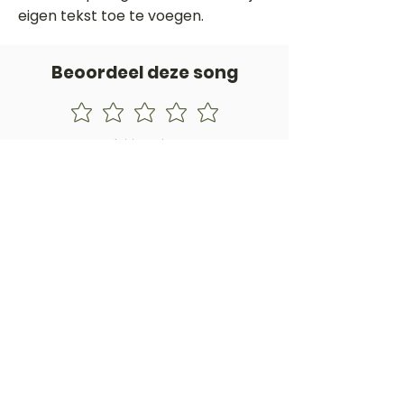
eigen tekst toe te voegen.
Beoordeel deze song
Add a rating
STEM
Gitaartabs
G
65.000+ leden sinds 1998
VOLG & ONTVANG