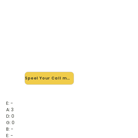
🎸 Speel Your Call mee — op
jouw tempo
✨ Nieuw • preview — op onze
vernieuwde website speel je Your
Call van Secondhand Serenade mee
met de interactieve speler: vertraag
het tempo, loop de lastige stukken
en zie je akkoorden meelopen. Test
'm alvast.
Speel Your Call mee →
E: -
A: 3
D: 0
G: 0
B: -
E: -