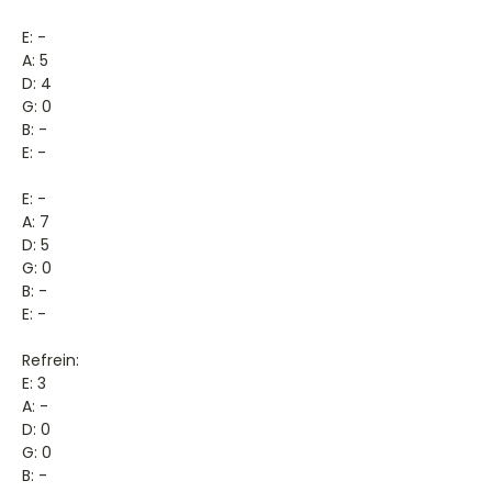
E: -
A: 5
D: 4
G: 0
B: -
E: -
E: -
A: 7
D: 5
G: 0
B: -
E: -
Refrein:
E: 3
A: -
D: 0
G: 0
B: -