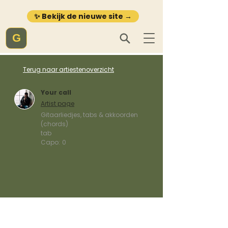
✨ Bekijk de nieuwe site →
G
Terug naar artiestenoverzicht
Your call
Artist page
Gitaarliedjes, tabs & akkoorden
(chords)
tab
Capo:
0