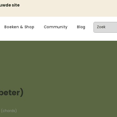
euwde site
Boeken & Shop
Community
Blog
beter)
n (chords)