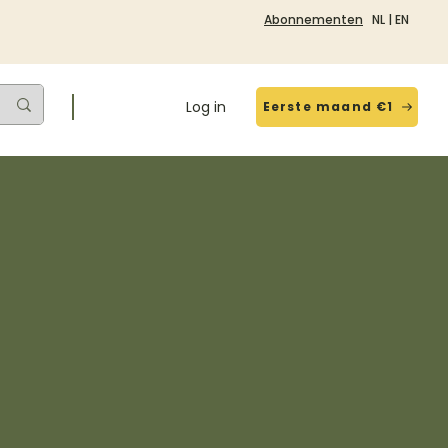
Abonnementen
NL
|
EN
Log in
Eerste maand €1