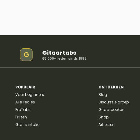
Gitaartabs
G
65.000+ leden sinds 1998
POPULAIR
ONTDEKKEN
Voor beginners
Blog
Alle liedjes
Discussie groep
ProTabs
Gitaarboeken
Prijzen
Shop
Gratis intake
Artiesten