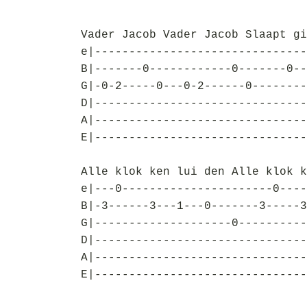
Vader Jacob Vader Jacob Slaapt gi
e|-------------------------------
B|-------0------------0-------0--
G|-0-2-----0---0-2------0--------
D|-------------------------------
A|-------------------------------
E|-------------------------------
Alle klok ken lui den Alle klok k
e|---0----------------------0----
B|-3------3---1---0-------3-----3
G|--------------------0----------
D|-------------------------------
A|-------------------------------
E|-------------------------------