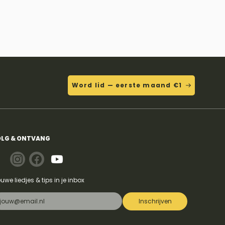
Word lid — eerste maand €1
LG & ONTVANG
euwe liedjes & tips in je inbox
Inschrijven