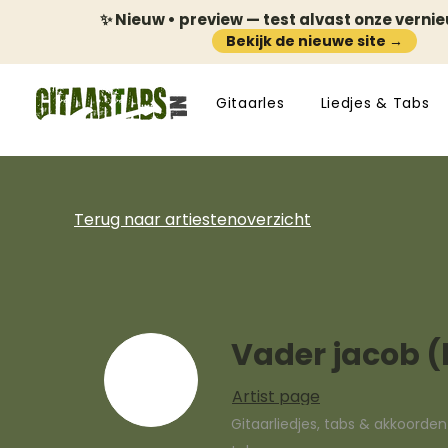
✨ Nieuw • preview — test alvast onze verni
Bekijk de nieuwe site →
Gitaarles
Liedjes & Tabs
Terug naar artiestenoverzicht
Vader jacob (
Artist page
Gitaarliedjes, tabs & akkoorde