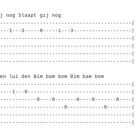
j nog Slaapt gij nog
-------------------------------------------|
---1---3-----0-----1---3-------------------|
-------------------------------------------|
-------------------------------------------|
-------------------------------------------|
-------------------------------------------|
en lui den Bim bam bom Bim bam bom
-------------------------------------------|
----1---0----------------------------------|
------------0----0-------0----0-------0----|
---------------------0------------0--------|
-------------------------------------------|
-------------------------------------------|