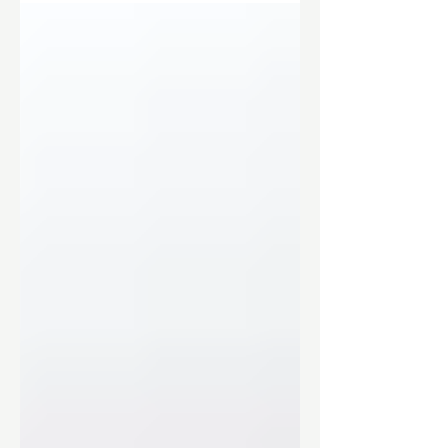
gespeeld doormiddel van drie
vingers. We gebruiken de wijsvinger
om een barré te spelen op de zesde
positie (in het zesde vakje). De
ringvinger staat op snaar 4 (D-snaar)
in het achtste vakje en de pink op
snaar 2 (B-snaar) in het achtste
vakje. Als tab zou dat als volgt
genoteerd worden: x68686.