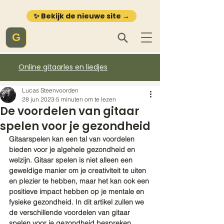
✨ Bekijk de nieuwe site →
G
Online gitaarles en liedjes
Lucas Steenvoorden
28 jun 2023
5 minuten om te lezen
De voordelen van gitaar
spelen voor je gezondheid
Gitaarspelen kan een tal van voordelen 
bieden voor je algehele gezondheid en 
welzijn. Gitaar spelen is niet alleen een 
geweldige manier om je creativiteit te uiten 
en plezier te hebben, maar het kan ook een 
positieve impact hebben op je mentale en 
fysieke gezondheid. In dit artikel zullen we 
de verschillende voordelen van gitaar 
spelen voor je gezondheid bespreken, 