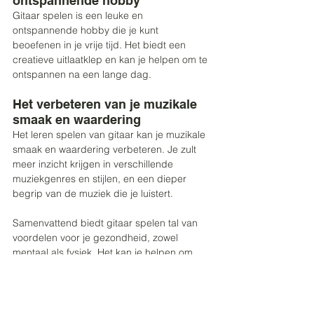
ontspannende hobby 
Gitaar spelen is een leuke en 
ontspannende hobby die je kunt 
beoefenen in je vrije tijd. Het biedt een 
creatieve uitlaatklep en kan je helpen om te 
ontspannen na een lange dag. 
Het verbeteren van je muzikale 
smaak en waardering 
Het leren spelen van gitaar kan je muzikale 
smaak en waardering verbeteren. Je zult 
meer inzicht krijgen in verschillende 
muziekgenres en stijlen, en een dieper 
begrip van de muziek die je luistert. 
Samenvattend biedt gitaar spelen tal van 
voordelen voor je gezondheid, zowel 
mentaal als fysiek. Het kan je helpen om 
stress te verminderen, je zelfvertrouwen te 
vergroten, je sociale vaardigheden te 
verbeteren en je cognitieve vermogens te 
stimuleren. Bovendien kan het je 