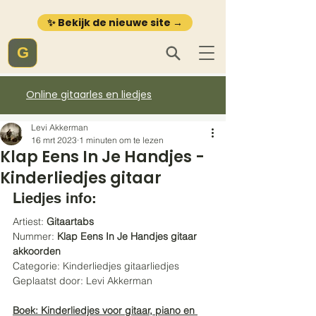
✨ Bekijk de nieuwe site →
G
Online gitaarles en liedjes
Levi Akkerman
16 mrt 2023
1 minuten om te lezen
Klap Eens In Je Handjes -
Kinderliedjes gitaar
Liedjes info:
Artiest: 
Gitaartabs
Nummer: 
Klap Eens In Je Handjes gitaar 
akkoorden
Categorie: Kinderliedjes gitaarliedjes
Geplaatst door: Levi Akkerman
Boek:
 Kinderliedjes voor gitaar, piano en 