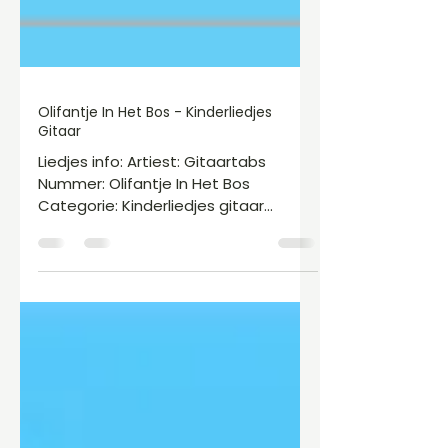
Olifantje In Het Bos - Kinderliedjes
Gitaar
Liedjes info: Artiest: Gitaartabs
Nummer: Olifantje In Het Bos
Categorie: Kinderliedjes gitaar
Geplaatst door: Levi Akkerman Boek:
Kinderliedjes voor gitaar piano en
keyboard - Niveau 1