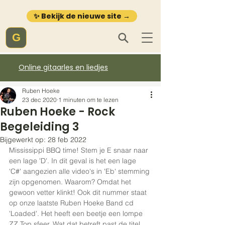
✨ Bekijk de nieuwe site →
G
Online gitaarles en liedjes
Ruben Hoeke
23 dec 2020
1 minuten om te lezen
Ruben Hoeke - Rock
Begeleiding 3
Bijgewerkt op:
28 feb 2022
Mississippi BBQ time! Stem je E snaar naar 
een lage 'D'. In dit geval is het een lage 
'C#' aangezien alle video's in 'Eb' stemming 
zijn opgenomen. Waarom? Omdat het 
gewoon vetter klinkt! Ook dit nummer staat 
op onze laatste Ruben Hoeke Band cd 
'Loaded'. Het heeft een beetje een lompe 
ZZ Top sfeer. Wat dat betreft past de titel 