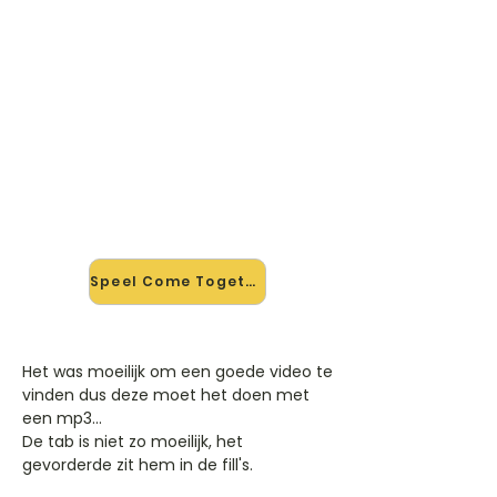
🎸 Speel Come Together mee —
op jouw tempo
✨ Nieuw • preview — op onze
vernieuwde website speel je Come
Together van The Beatles mee met
de interactieve speler: vertraag het
tempo, loop de lastige stukken en zie
je akkoorden meelopen. Test 'm
alvast.
Speel Come Together mee →
Het was moeilijk om een goede video te
vinden dus deze moet het doen met
een mp3...
De tab is niet zo moeilijk, het
gevorderde zit hem in de fill's.