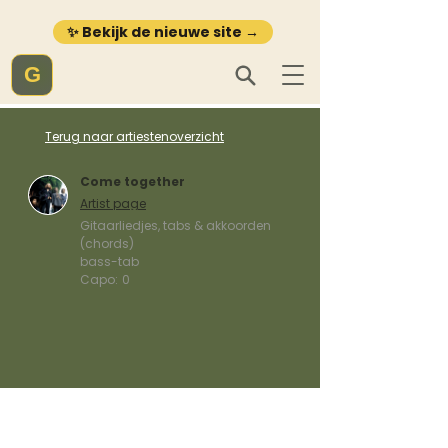
✨ Bekijk de nieuwe site →
G
Terug naar artiestenoverzicht
Come together
Artist page
Gitaarliedjes, tabs & akkoorden
(chords)
bass-tab
Capo:
0