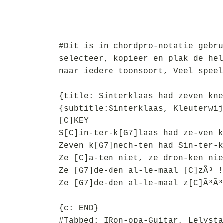
#Dit is in chordpro-notatie gebru
selecteer, kopieer en plak de hel
naar iedere toonsoort, Veel speel
{title: Sinterklaas had zeven kne
{subtitle:Sinterklaas, Kleuterwij
[C]KEY
S[C]in-ter-k[G7]laas had ze-ven k
Zeven k[G7]nech-ten had Sin-ter-k
Ze [C]a-ten niet, ze dron-ken nie
Ze [G7]de-den al-le-maal [C]zÃ³ !
Ze [G7]de-den al-le-maal z[C]Ã³Ã³
{c: END}
#Tabbed: IRon-opa-Guitar, Lelysta