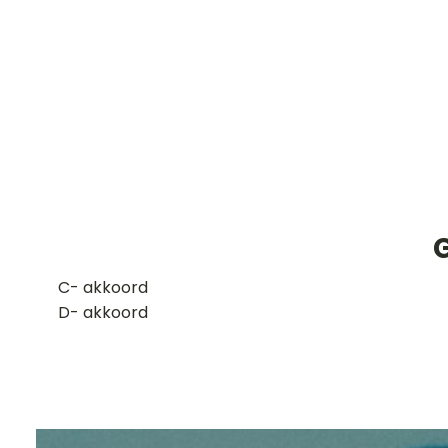
G
​C- akkoord
D- akkoord