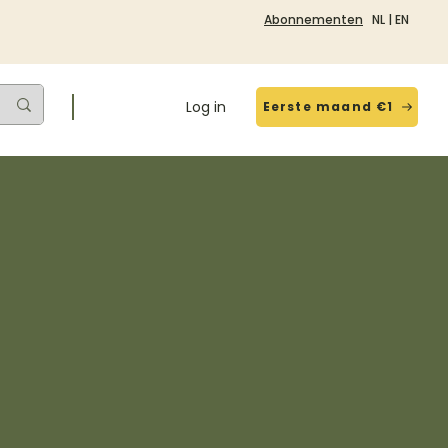
Abonnementen
NL
|
EN
Log in
Eerste maand €1