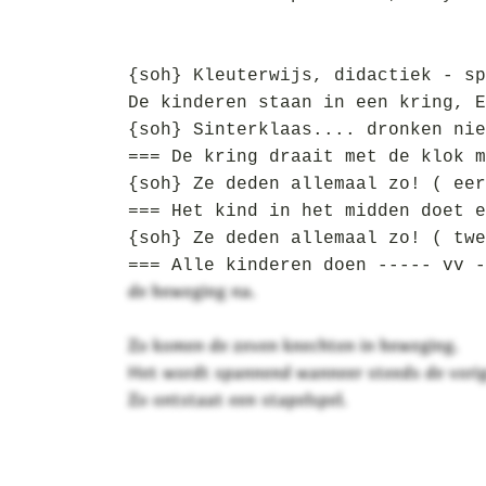
{soh} Kleuterwijs, didactiek - sp
De kinderen staan in een kring, E
{soh} Sinterklaas.... dronken nie
=== De kring draait met de klok m
{soh} Ze deden allemaal zo! ( eer
=== Het kind in het midden doet e
{soh} Ze deden allemaal zo! ( twe
=== Alle kinderen doen ----- vv -
de beweging na.
Zo komen de zeven knechten in beweging.
Het wordt spannend wanneer steeds de vorig
Zo ontstaat een stapelspel.