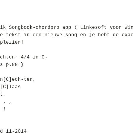
ik Songbook-chordpro app ( Linkesoft voor Wi
e tekst in een nieuwe song en je hebt de exa
plezier!
chten; 4/4 in C}
s p.88 }
n[C]ech-ten,
[C]laas
t,
 . ,
 !
d 11-2014