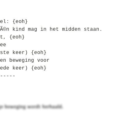
el: {eoh}
Ã©n kind mag in het midden staan.
t, {eoh}
ee
ste keer) {eoh}
en beweging voor
ede keer) {eoh}
-----
e beweging wordt herhaald.