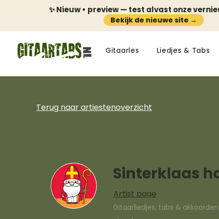
✨ Nieuw • preview — test alvast onze verni
Bekijk de nieuwe site →
Gitaarles
Liedjes & Tabs
Terug naar artiestenoverzicht
Sinterklaas h
Artist page
Gitaarliedjes, tabs & akkoorde