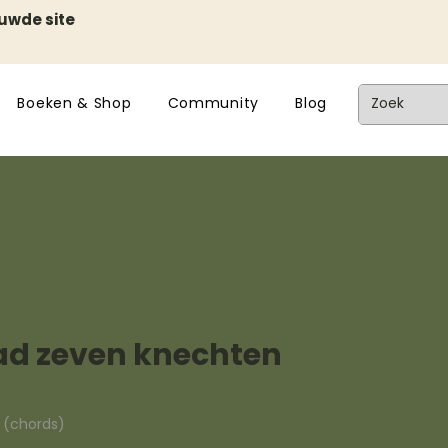
euwde site
Boeken & Shop
Community
Blog
ad zeven knechten
n (chords)