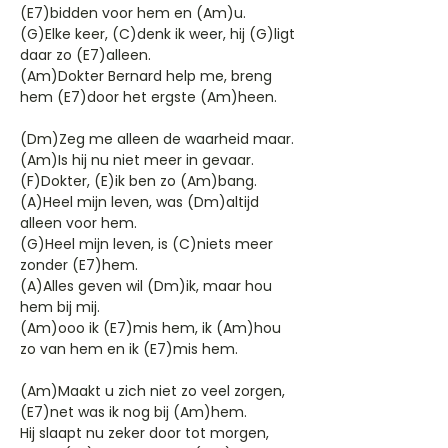
(E7)bidden voor hem en (Am)u.
(G)Elke keer, (C)denk ik weer, hij (G)ligt
daar zo (E7)alleen.
(Am)Dokter Bernard help me, breng
hem (E7)door het ergste (Am)heen.
(Dm)Zeg me alleen de waarheid maar.
(Am)Is hij nu niet meer in gevaar.
(F)Dokter, (E)ik ben zo (Am)bang.
(A)Heel mijn leven, was (Dm)altijd
alleen voor hem.
(G)Heel mijn leven, is (C)niets meer
zonder (E7)hem.
(A)Alles geven wil (Dm)ik, maar hou
hem bij mij.
(Am)ooo ik (E7)mis hem, ik (Am)hou
zo van hem en ik (E7)mis hem.
(Am)Maakt u zich niet zo veel zorgen,
(E7)net was ik nog bij (Am)hem.
Hij slaapt nu zeker door tot morgen,