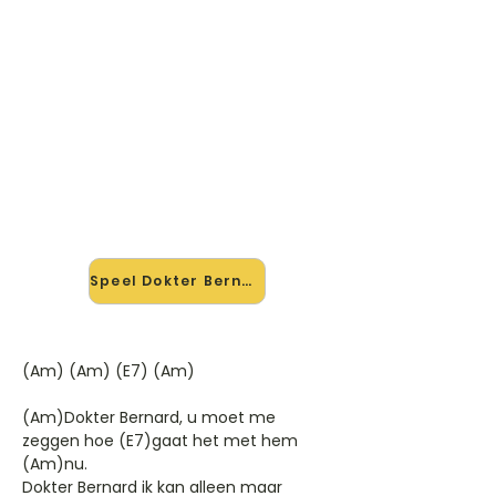
🎸 Speel Dokter Bernhard mee
— op jouw tempo
✨ Nieuw • preview — op onze
vernieuwde website speel je Dokter
Bernhard van Bonnie St Clair mee
met de interactieve speler: vertraag
het tempo, loop de lastige stukken
en zie je akkoorden meelopen. Test
'm alvast.
Speel Dokter Bernhard mee →
(Am) (Am) (E7) (Am)
(Am)Dokter Bernard, u moet me
zeggen hoe (E7)gaat het met hem
(Am)nu.
Dokter Bernard ik kan alleen maar