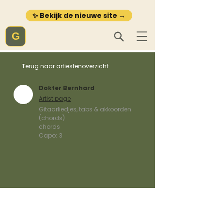
✨ Bekijk de nieuwe site →
G
Terug naar artiestenoverzicht
Dokter Bernhard
Artist page
Gitaarliedjes, tabs & akkoorden
(chords)
chords
Capo:
3