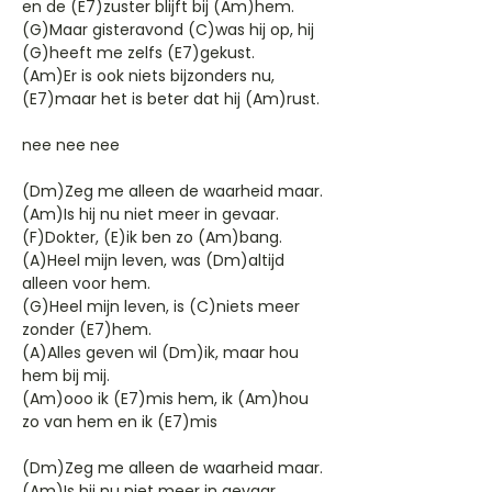
en de (E7)zuster blijft bij (Am)hem.
(G)Maar gisteravond (C)was hij op, hij
(G)heeft me zelfs (E7)gekust.
(Am)Er is ook niets bijzonders nu,
(E7)maar het is beter dat hij (Am)rust.
nee nee nee
(Dm)Zeg me alleen de waarheid maar.
(Am)Is hij nu niet meer in gevaar.
(F)Dokter, (E)ik ben zo (Am)bang.
(A)Heel mijn leven, was (Dm)altijd
alleen voor hem.
(G)Heel mijn leven, is (C)niets meer
zonder (E7)hem.
(A)Alles geven wil (Dm)ik, maar hou
hem bij mij.
(Am)ooo ik (E7)mis hem, ik (Am)hou
zo van hem en ik (E7)mis
(Dm)Zeg me alleen de waarheid maar.
(Am)Is hij nu niet meer in gevaar.