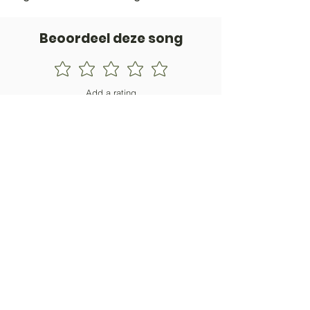
Beoordeel deze song
Add a rating
STEM
Gitaartabs
G
65.000+ leden sinds 1998
VOLG & ONTVANG