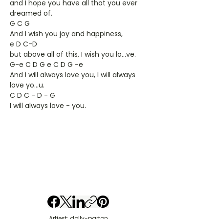
and I hope you have all that you ever
dreamed of.
G C G
And I wish you joy and happiness,
e D C-D
but above all of this, I wish you lo...ve.
G-e C D G e C D G -e
And I will always love you, I will always
love yo...u.
C D C - D - G
I will always love - you.
Artiest: dolly-parton