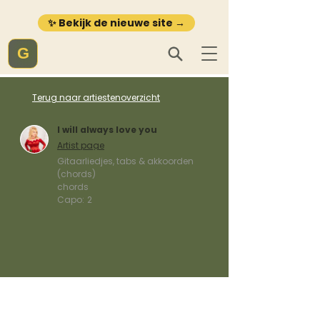
✨ Bekijk de nieuwe site →
G
Terug naar artiestenoverzicht
I will always love you
Artist page
Gitaarliedjes, tabs & akkoorden
(chords)
chords
Capo:
2