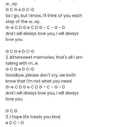
w....ay.
G C G e D C-D
So I go, but I know, I'll think of you each
step of the w...ay.
G-e C D G e C D G - C - G - D
And I will always love you, I will always
love you.
G C G e D C-D
2. Bittersweet memories, that's all I am
taking with m...e.
G C G e D C-D
Goodbye, please don't cry, we both
know that I'm not what you need.
G-e C D G e C D G - C - G - D
And I will always love you, I will always
love you.
G C G
3. I hope life treats you kind,
e D C - D