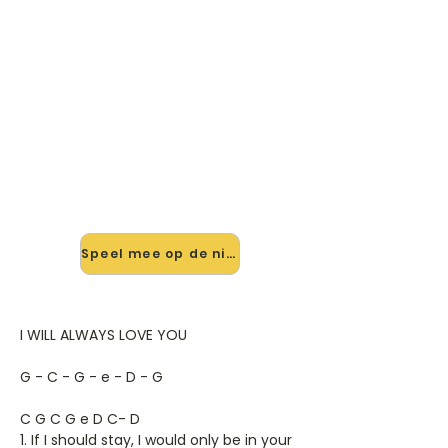
🎸 Speel I Will Always Love You
mee — op jouw tempo
✨ Nieuw • preview — op onze
vernieuwde website speel je I Will
Always Love You van Dolly Parton
mee met de interactieve speler:
vertraag het tempo, loop de lastige
stukken en zie je akkoorden
meelopen. Test 'm alvast.
Speel mee op de nieuwe site →
I WILL ALWAYS LOVE YOU
G - C - G - e - D - G
C G C G e D C- D
1. If I should stay, I would only be in your