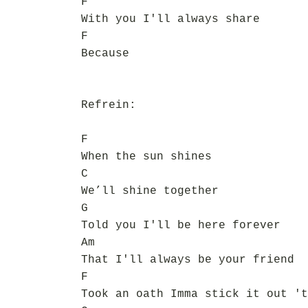
F
With you I'll always share
F
Because
Refrein:
F
When the sun shines
C
We’ll shine together
G
Told you I'll be here forever
Am
That I'll always be your friend
F
Took an oath Imma stick it out 't