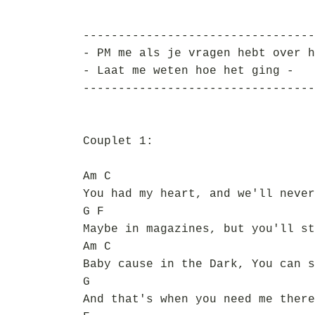
---------------------------------
- PM me als je vragen hebt over h
- Laat me weten hoe het ging -
---------------------------------
Couplet 1:
Am C
You had my heart, and we'll never
G F
Maybe in magazines, but you'll st
Am C
Baby cause in the Dark, You can s
G
And that's when you need me there