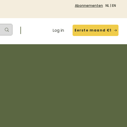
Abonnementen
NL
|
EN
Log in
Eerste maand €1