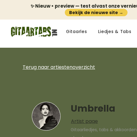
✨ Nieuw • preview — test alvast onze verni
Bekijk de nieuwe site →
Gitaarles
Liedjes & Tabs
Terug naar artiestenoverzicht
Umbrella
Artist page
Gitaarliedjes, tabs & akkoorde