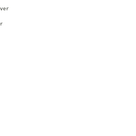
ver
r