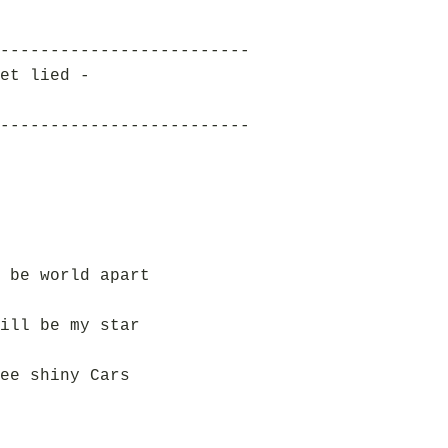
-------------------------
et lied -
-------------------------
 be world apart
ill be my star
ee shiny Cars