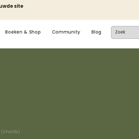
euwde site
Boeken & Shop
Community
Blog
n (chords)