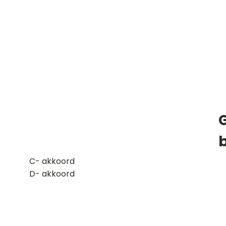
b
​C- akkoord
D- akkoord