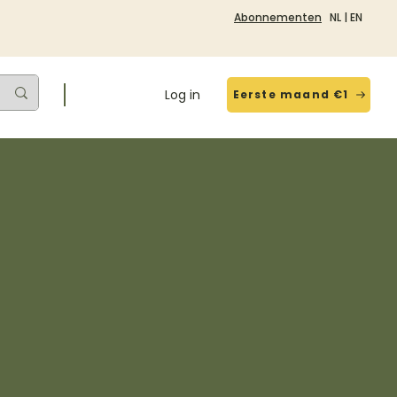
Abonnementen
NL
|
EN
Log in
Eerste maand €1