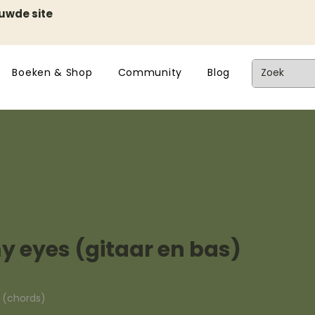
euwde site
Boeken & Shop
Community
Blog
 eyes (gitaar en bas)
n (chords)