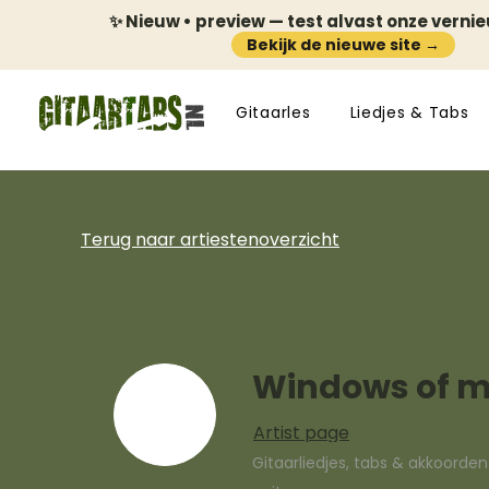
✨ Nieuw • preview — test alvast onze verni
Bekijk de nieuwe site →
Gitaarles
Liedjes & Tabs
Terug naar artiestenoverzicht
Windows of my
Artist page
Gitaarliedjes, tabs & akkoorde