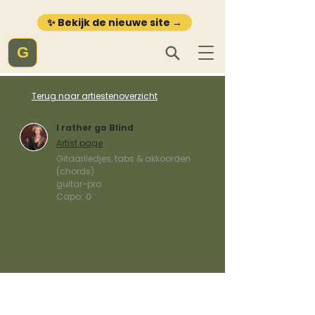
✨ Bekijk de nieuwe site →
G
Terug naar artiestenoverzicht
I rather go Blind
Artist page
Gitaarliedjes, tabs & akkoorden
(chords)
guitar-pro
Capo:
0