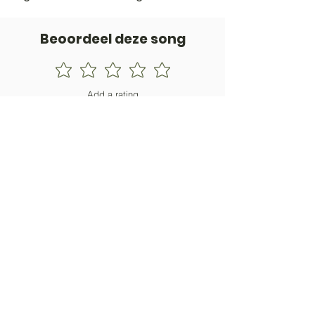
Beoordeel deze song
Add a rating
STEM
Gitaartabs
G
65.000+ leden sinds 1998
VOLG & ONTVANG