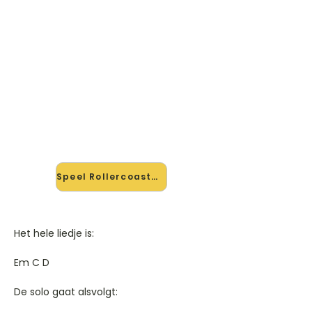
🎸 Speel Rollercoaster mee —
op jouw tempo
✨ Nieuw • preview — op onze
vernieuwde website speel je
Rollercoaster van Di-rect mee met
de interactieve speler: vertraag het
tempo, loop de lastige stukken en zie
je akkoorden meelopen. Test 'm
alvast.
Speel Rollercoaster mee →
Het hele liedje is:
Em C D
De solo gaat alsvolgt: