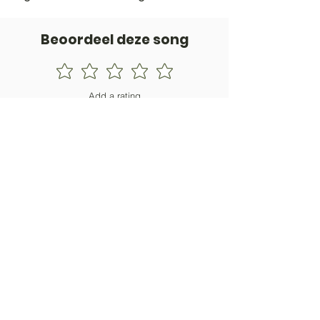
Beoordeel deze song
Add a rating
STEM
Gitaartabs
G
65.000+ leden sinds 1998
VOLG & ONTVANG