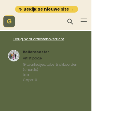
✨ Bekijk de nieuwe site →
G
Terug naar artiestenoverzicht
Rollercoaster
Artist page
Gitaarliedjes, tabs & akkoorden
(chords)
tab
Capo:
0