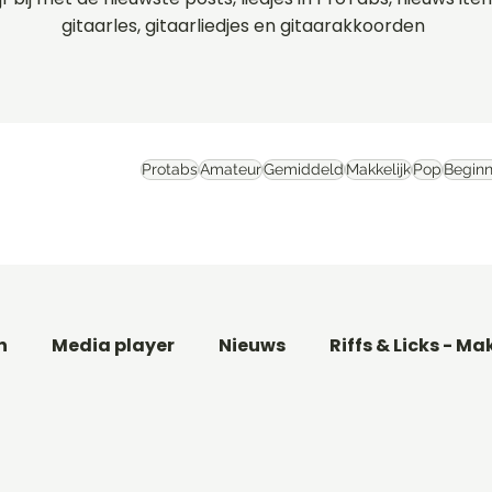
gitaarles, gitaarliedjes en gitaarakkoorden
Protabs
Amateur
Gemiddeld
Makkelijk
Pop
Beginn
n
Media player
Nieuws
Riffs & Licks - Ma
aar
Basgitaarles beginners
Filmthema's