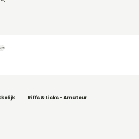
er
kkelijk
Riffs & Licks - Amateur
Basgitaar songs
Gitaarakkoorden C