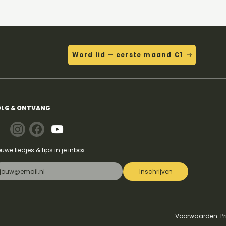
Word lid — eerste maand €1
LG & ONTVANG
euwe liedjes & tips in je inbox
Inschrijven
Voorwaarden
P