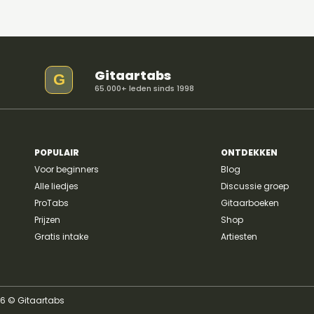
favoriete gitaristen. Daarnaast maakte hij
van elke blues toonladder een nieuwe
creatie. De lick die we tijdens deze blog
behande
Gitaartabs
G
65.000+ leden sinds 1998
POPULAIR
ONTDEKKEN
Voor beginners
Blog
Alle liedjes
Discussie groep
ProTabs
Gitaarboeken
Prijzen
Shop
Gratis intake
Artiesten
26 © Gitaartabs