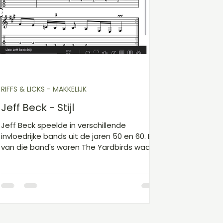
Gitaarakkoorden D
Gitaarakkoorden E
Gita
Kinderliedjes niveau 1
Kerst
Sinterklaas
RIFFS & LICKS - MAKKELIJK
Jeff Beck - Stijl
Jeff Beck speelde in verschillende
invloedrijke bands uit de jaren 50 en 60. Een
van die band's waren The Yardbirds waarin
Jimmy Page en Eric Clapton ook hebben
gespeeld. Jeff Back maakte door middel
van distortion en feedback als een van de
eerste gitaristen zijn solo's tot een
indrukwekkend hoogstandje. Veel
gitaristen noemden hem als een van hun