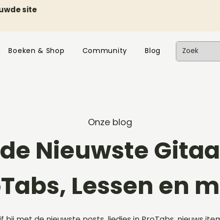
euwde site
Boeken & Shop
Community
Blog
Onze blog
de Nieuwste Gitaar
oTabs, Lessen en m
ijf bij met de nieuwste posts, liedjes in ProTabs, nieuws ite