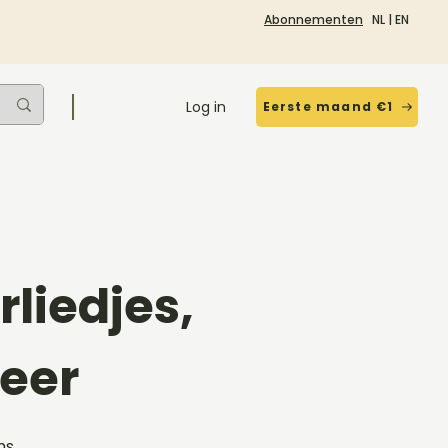
Abonnementen
NL
|
EN
Log in
Eerste maand €1
liedjes,
eer
ms,