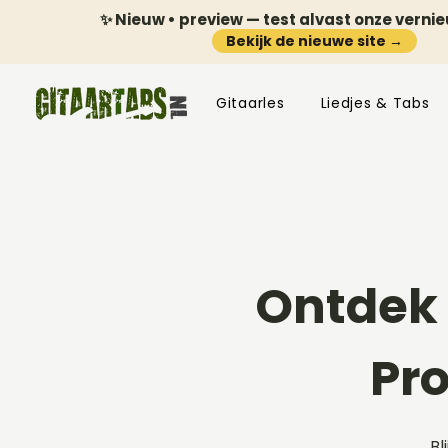
✨ Nieuw • preview — test alvast onze verni
Bekijk de nieuwe site →
Gitaarles
Liedjes & Tabs
Ontdek 
Pr
Bl