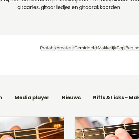
gitaarles, gitaarliedjes en gitaarakkoorden
Protabs
Amateur
Gemiddeld
Makkelijk
Pop
Beginn
n
Media player
Nieuws
Riffs & Licks - Ma
aar
Basgitaarles beginners
Filmthema's