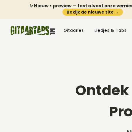
✨ Nieuw • preview — test alvast onze verni
Bekijk de nieuwe site →
Gitaarles
Liedjes & Tabs
Ontdek 
Pr
Bl