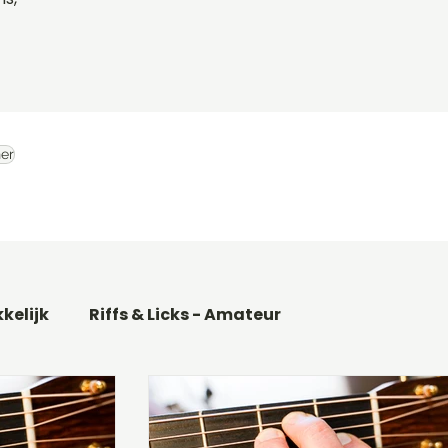
er
kkelijk
Riffs & Licks - Amateur
Basgitaar songs
Gitaarakkoorden C