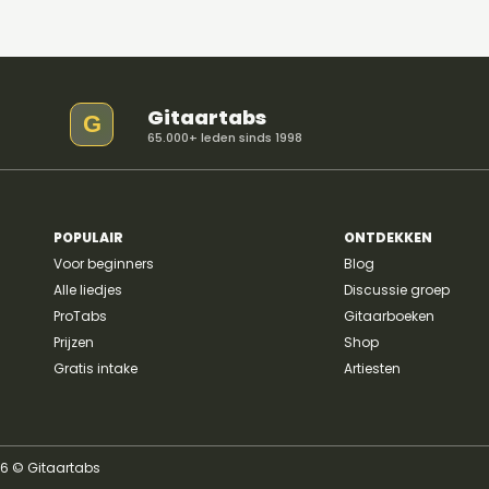
ringvinger op snaar 4 (D-snaar) in het
tweede vakje. Als tab zou dat als volgt
genoteerd worden: 022100.
Gitaartabs
G
65.000+ leden sinds 1998
POPULAIR
ONTDEKKEN
Voor beginners
Blog
Alle liedjes
Discussie groep
ProTabs
Gitaarboeken
Prijzen
Shop
Gratis intake
Artiesten
26 © Gitaartabs