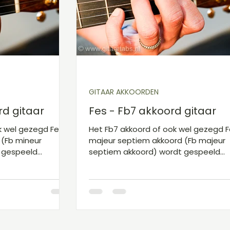
koorden A
Gitaarakkoorden B
Gitaarboek
GITAAR AKKOORDEN
d gitaar
Fes - Fb7 akkoord gitaar
k wel gezegd Fes
Het Fb7 akkoord of ook wel gezegd 
 (Fb mineur
majeur septiem akkoord (Fb majeur
 gespeeld
septiem akkoord) wordt gespeeld
ers. De wijsvinger
doormiddel van vier vingers. De wijsv
ar) in het tweede
staat op snaar 3 (G-snaar) in het ee
p snaar 4 (D-
vakje, de middelvinger op snaar 5 (A
je en de pink op
snaar) in het tweede vakje, de ringvi
derde vakje. Als
op snaar 4 (D-snaar) in het tweede 
enoteerd worden:
en de pink op snaar 2 (B-snaar) in he