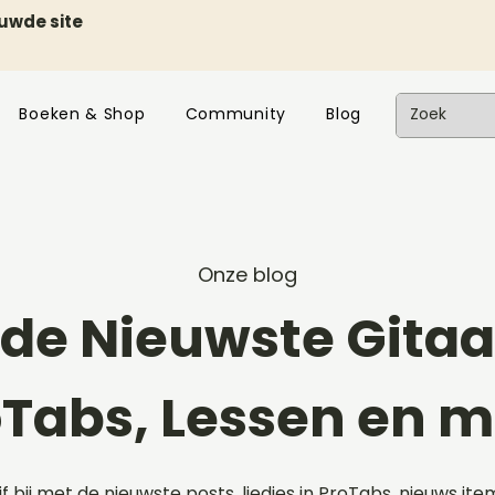
euwde site
Boeken & Shop
Community
Blog
Onze blog
de Nieuwste Gitaar
oTabs, Lessen en m
ijf bij met de nieuwste posts, liedjes in ProTabs, nieuws ite