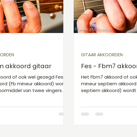
arakkoorden F
Gitaarakkoorden G
Gitaarak
Speel en Leer Sessie
OORDEN
GITAAR AKKOORDEN
m akkoord gitaar
Fes - Fbm7 akkoor
oord of ook wel gezegd Fes
Het Fbm7 akkoord of oo
ord (Fb mineur akkoord) wordt
mineur septiem akkoord
ormiddel van twee vingers. De
septiem akkoord) wordt
r staat op snaar 5 (A-snaar) in
doormiddel van drie ving
vakje en de ringvinger op
staat op snaar 5 (A-sna
naar) in het tweede vakje. Als
vakje, de middelvinger o
 als volgt genoteerd worden:
snaar) in het tweede vak
snaar 2 (B-snaar) in het 
tab zou dat als volgt g