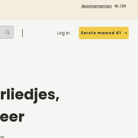
Abonnementen
NL
|
EN
Log in
Eerste maand €1
liedjes,
eer
ms,