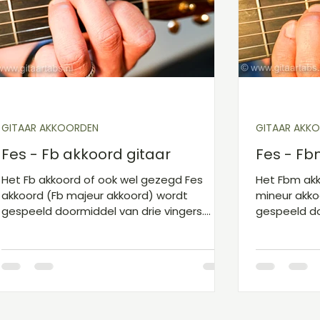
Gitaarakkoorden D
Gitaarakkoorden E
Gita
Kinderliedjes niveau 1
Kerst
Sinterklaas
GITAAR AKKOORDEN
GITAAR AKK
Fes - Fb akkoord gitaar
Fes - Fb
Het Fb akkoord of ook wel gezegd Fes
Het Fbm akk
akkoord (Fb majeur akkoord) wordt
mineur akko
gespeeld doormiddel van drie vingers.
gespeeld do
Omdat het akkoord hetzelfde klinkt als het
middelvinge
E majeur akkoord noemen we deze
het tweede 
akkoorden enharmonisch gelijk. De
snaar 4 (D-s
wijsvinger staat op snaar 3 (G-snaar) in
tab zou dat
het eerste vakje, de middelvinger op snaar
022000.
5 (A-snaar) in het tweede vakje en de