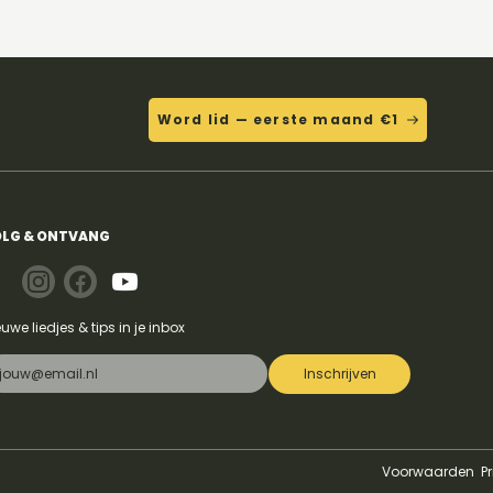
derde vakje. Als tab zou dat als volgt
genoteerd worden: 022130.
Word lid — eerste maand €1
LG & ONTVANG
euwe liedjes & tips in je inbox
Inschrijven
Voorwaarden
P