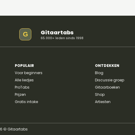
Gitaartabs
G
65.000+ leden sinds 1998
POPULAIR
ONTDEKKEN
Voor beginners
Blog
Alle liedjes
Discussie groep
ProTabs
Gitaarboeken
Prijzen
Shop
Gratis intake
Artiesten
26 © Gitaartabs