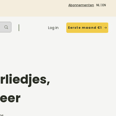
Abonnementen
NL
|
EN
Log in
Eerste maand €1
liedjes,
eer
ms,