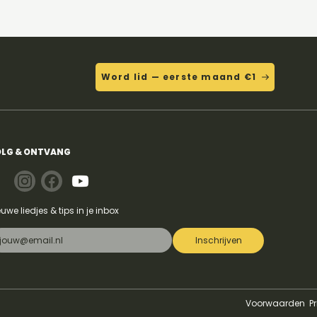
Word lid — eerste maand €1
LG & ONTVANG
euwe liedjes & tips in je inbox
Inschrijven
Voorwaarden
P