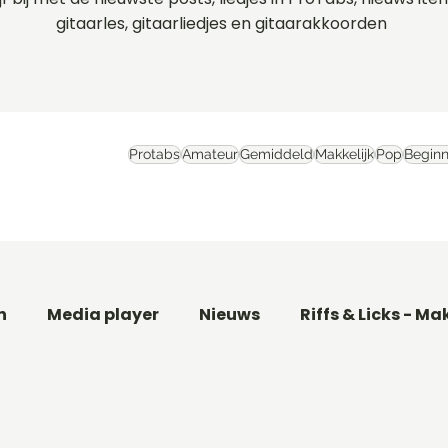
gitaarles, gitaarliedjes en gitaarakkoorden
Protabs
Amateur
Gemiddeld
Makkelijk
Pop
Beginn
n
Media player
Nieuws
Riffs & Licks - Ma
aar
Basgitaarles beginners
Filmthema's