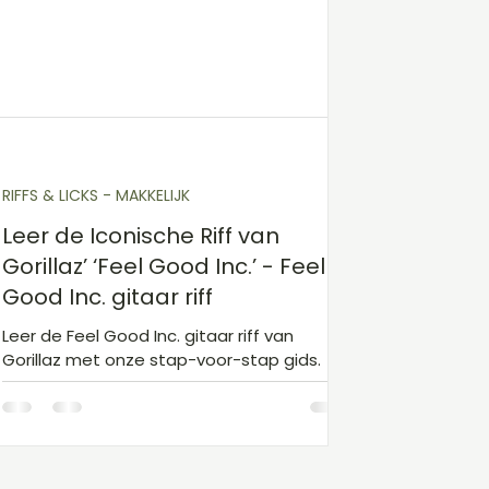
Gitaarakkoorden D
Gitaarakkoorden E
Gita
Kinderliedjes niveau 1
Kerst
Sinterklaas
RIFFS & LICKS - MAKKELIJK
Leer de Iconische Riff van
Gorillaz’ ‘Feel Good Inc.’ - Feel
Good Inc. gitaar riff
Leer de Feel Good Inc. gitaar riff van
Gorillaz met onze stap-voor-stap gids.
Ontdek hoe je deze iconische Feel Good
Inc. gitaar riff speelt!