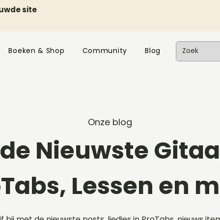
euwde site
Boeken & Shop
Community
Blog
Onze blog
de Nieuwste Gitaar
oTabs, Lessen en m
ijf bij met de nieuwste posts, liedjes in ProTabs, nieuws ite