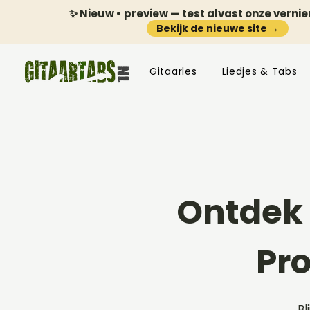
✨ Nieuw • preview — test alvast onze verni
Bekijk de nieuwe site →
Gitaarles
Liedjes & Tabs
Ontdek 
Pr
Bl