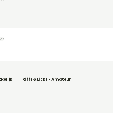
er
kkelijk
Riffs & Licks - Amateur
Basgitaar songs
Gitaarakkoorden C