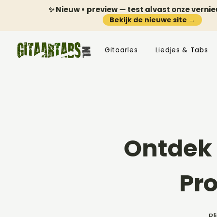
✨ Nieuw • preview — test alvast onze verni
Bekijk de nieuwe site →
Gitaarles
Liedjes & Tabs
Ontdek 
Pr
Bl