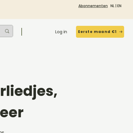
Abonnementen
NL
|
EN
Log in
Eerste maand €1
liedjes,
eer
ms,