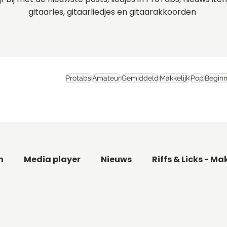
gitaarles, gitaarliedjes en gitaarakkoorden
Protabs
Amateur
Gemiddeld
Makkelijk
Pop
Beginn
n
Media player
Nieuws
Riffs & Licks - Ma
aar
Basgitaarles beginners
Filmthema's