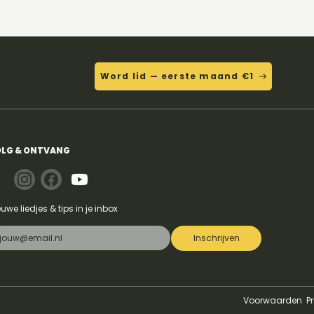
Word lid — eerste maand €1
LG & ONTVANG
euwe liedjes & tips in je inbox
Inschrijven
Voorwaarden
P