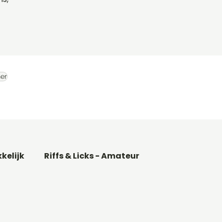
er
kkelijk
Riffs & Licks - Amateur
Basgitaar songs
Gitaarakkoorden C