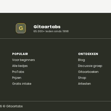
Gitaartabs
G
65.000+ leden sinds 1998
POPULAIR
ONTDEKKEN
Voor beginners
Blog
Alle liedjes
Discussie groep
ProTabs
Gitaarboeken
Prijzen
Shop
Gratis intake
Artiesten
26 © Gitaartabs