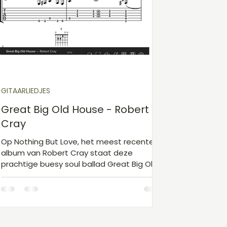
Gitaarakkoorden D
Gitaarakkoorden E
Gita
Kinderliedjes niveau 1
Kerst
Sinterklaas
GITAARLIEDJES
Great Big Old House - Robert
Cray
Op Nothing But Love, het meest recente
album van Robert Cray staat deze
prachtige buesy soul ballad Great Big Old
House. Zoals altijd zingt Cray fantastisch,
maar ook de gitaarpartij is erg leuk om te
spelen.