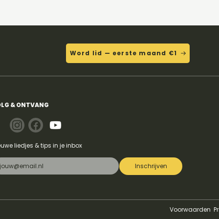
Word lid — eerste maand €1
LG & ONTVANG
euwe liedjes & tips in je inbox
Inschrijven
Voorwaarden
P