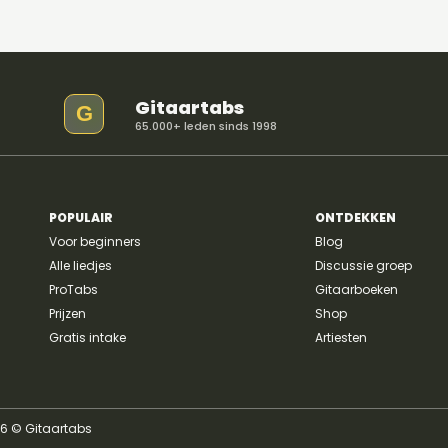
Gitaartabs
G
65.000+ leden sinds 1998
POPULAIR
ONTDEKKEN
Voor beginners
Blog
Alle liedjes
Discussie groep
ProTabs
Gitaarboeken
Prijzen
Shop
Gratis intake
Artiesten
26 © Gitaartabs