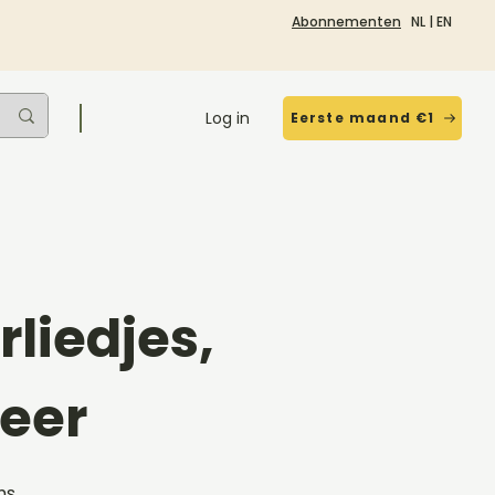
Abonnementen
NL
|
EN
Log in
Eerste maand €1
liedjes,
eer
ms,