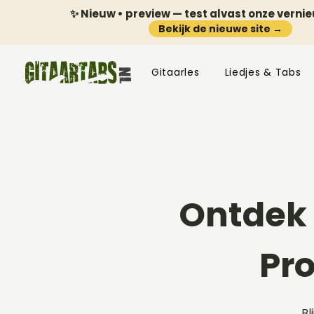
✨ Nieuw • preview — test alvast onze verni
Bekijk de nieuwe site →
Gitaarles
Liedjes & Tabs
Ontdek 
Pr
Bl