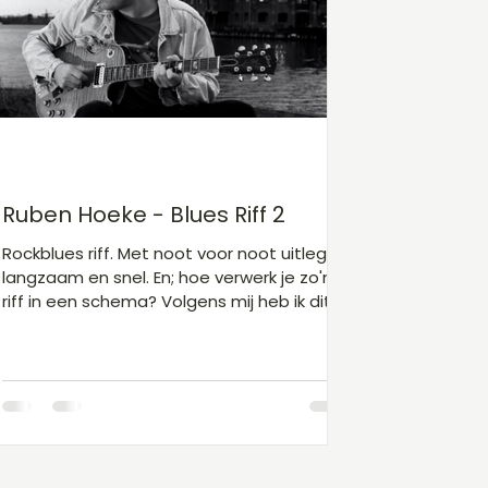
Gitaarakkoorden D
Gitaarakkoorden E
Gita
Kinderliedjes niveau 1
Kerst
Sinterklaas
Ruben Hoeke - Blues Riff 2
Rockblues riff. Met noot voor noot uitleg,
langzaam en snel. En; hoe verwerk je zo'n
riff in een schema? Volgens mij heb ik dit
loopje eens 'gepikt' van Eddie van Halen.
Maar het kan ook Jimmy Page zijn
geweest. Of Slash . Ach ja, wat maakt het
uit, het is een goede riff!