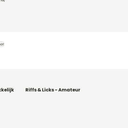
er
kkelijk
Riffs & Licks - Amateur
Basgitaar songs
Gitaarakkoorden C