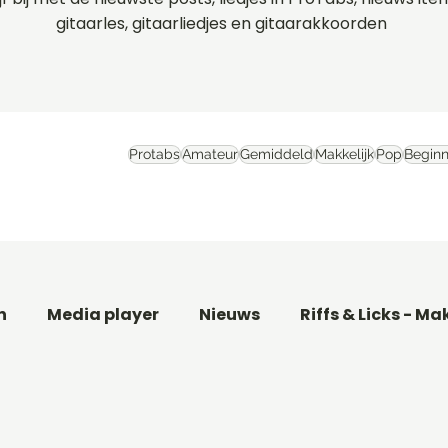
gitaarles, gitaarliedjes en gitaarakkoorden
Protabs
Amateur
Gemiddeld
Makkelijk
Pop
Beginn
n
Media player
Nieuws
Riffs & Licks - Ma
aar
Basgitaarles beginners
Filmthema's