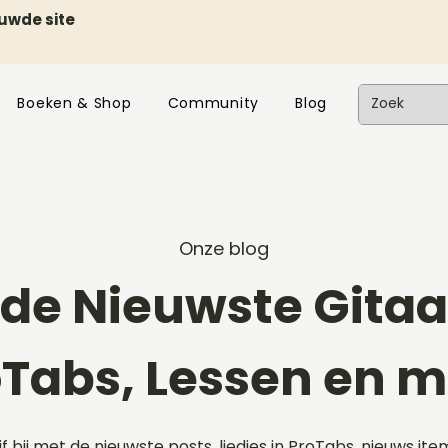
euwde site
Boeken & Shop
Community
Blog
Onze blog
de Nieuwste Gitaar
oTabs, Lessen en m
ijf bij met de nieuwste posts, liedjes in ProTabs, nieuws ite