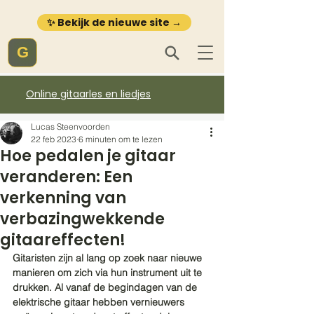
✨ Bekijk de nieuwe site →
G
Online gitaarles en liedjes
Lucas Steenvoorden
22 feb 2023
6 minuten om te lezen
Hoe pedalen je gitaar
veranderen: Een
verkenning van
verbazingwekkende
gitaareffecten!
Gitaristen zijn al lang op zoek naar nieuwe 
manieren om zich via hun instrument uit te 
drukken. Al vanaf de begindagen van de 
elektrische gitaar hebben vernieuwers 